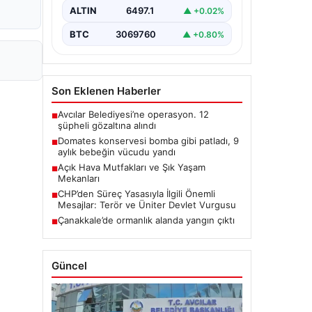
ALTIN
6497.1
▲ +0.02%
BTC
3069760
▲ +0.80%
Son Eklenen Haberler
Avcılar Belediyesi’ne operasyon. 12
■
şüpheli gözaltına alındı
Domates konservesi bomba gibi patladı, 9
■
aylık bebeğin vücudu yandı
Açık Hava Mutfakları ve Şık Yaşam
■
Mekanları
CHP’den Süreç Yasasıyla İlgili Önemli
■
Mesajlar: Terör ve Üniter Devlet Vurgusu
Çanakkale’de ormanlık alanda yangın çıktı
■
Güncel