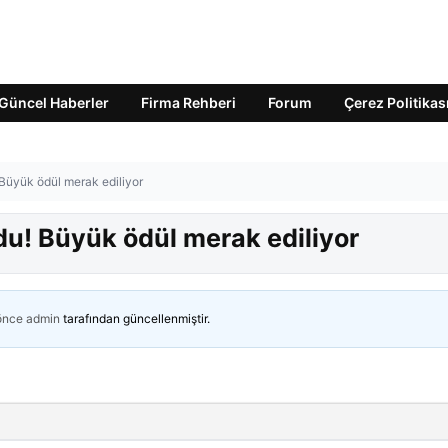
Güncel Haberler
Firma Rehberi
Forum
Çerez Politikas
 Büyük ödül merak ediliyor
du! Büyük ödül merak ediliyor
 önce
admin
tarafından güncellenmiştir.