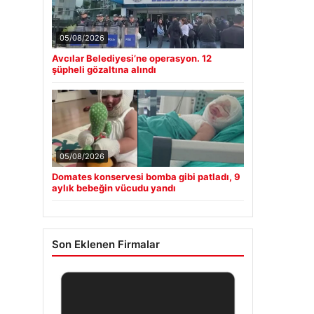
05/08/2026
Avcılar Belediyesi’ne operasyon. 12
şüpheli gözaltına alındı
05/08/2026
Domates konservesi bomba gibi patladı, 9
aylık bebeğin vücudu yandı
Son Eklenen Firmalar