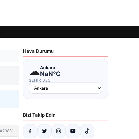
ı
Hava Durumu
☁
Ankara
NaN°C
ŞEHIR SEÇ
Bizi Takip Edin
#23831