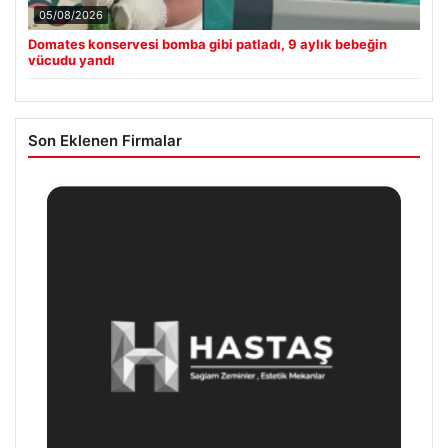
05/08/2026
Domates konservesi bomba gibi patladı, 9 aylık bebeğin
vücudu yandı
Son Eklenen Firmalar