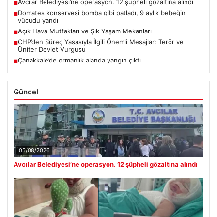
Avcılar Belediyesi’ne operasyon. 12 şüpheli gözaltına alındı
■
Domates konservesi bomba gibi patladı, 9 aylık bebeğin
■
vücudu yandı
Açık Hava Mutfakları ve Şık Yaşam Mekanları
■
CHP’den Süreç Yasasıyla İlgili Önemli Mesajlar: Terör ve
■
Üniter Devlet Vurgusu
Çanakkale’de ormanlık alanda yangın çıktı
■
Güncel
05/08/2026
Avcılar Belediyesi’ne operasyon. 12 şüpheli gözaltına alındı