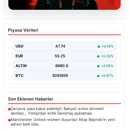
07.08.2026
Manchester United resmen duyurdu!
Piyasa Verileri
Altay Bayındır’ın yeni adresi belli oldu
USD
47.74
▲ +0.18%
EUR
55.25
▲ +0.32%
ALTIN
6660.6
▲ +2.59%
BTC
3091856
▲ +0.97%
Son Eklenen Haberler
Çerçeve yasa kabul edilmişti: Bahçeli ‘evine dönmeli’
■
demişti… Yılmaz’dan kritik Demirtaş açıklaması
Manchester United resmen duyurdu! Altay Bayındır’ın yeni
■
adresi belli oldu