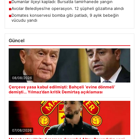
Dumanlar ilçeyi kapladı: Bursa’da tamirhanede yangın
■
Avcılar Belediyesi’ne operasyon. 12 şüpheli gözaltına alındı
■
Domates konservesi bomba gibi patladı, 9 aylık bebeğin
■
vücudu yandı
Güncel
08/08/2026
Çerçeve yasa kabul edilmişti: Bahçeli ‘evine dönmeli’
demişti… Yılmaz’dan kritik Demirtaş açıklaması
07/08/2026