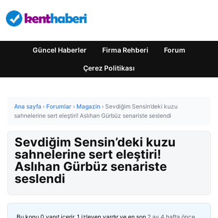
Güncel Haberler
Firma Rehberi
Forum
Çerez Politikası
Ana sayfa
›
Forumlar
›
Magazin
›
Sevdiğim Sensin’deki kuzu
sahnelerine sert eleştiri! Aslıhan Gürbüz senariste seslendi
Sevdiğim Sensin’deki kuzu
sahnelerine sert eleştiri!
Aslıhan Gürbüz senariste
seslendi
Bu konu 0 yanıt içerir, 1 izleyen vardır ve en son
2 ay 4 hafta önce