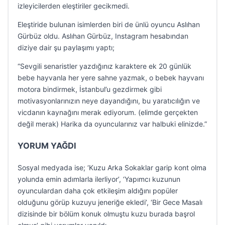
izleyicilerden eleştiriler gecikmedi.
Eleştiride bulunan isimlerden biri de ünlü oyuncu Aslıhan
Gürbüz oldu. Aslıhan Gürbüz, Instagram hesabından
diziye dair şu paylaşımı yaptı;
“Sevgili senaristler yazdığınız karaktere ek 20 günlük
bebe hayvanla her yere sahne yazmak, o bebek hayvanı
motora bindirmek, İstanbul’u gezdirmek gibi
motivasyonlarınızın neye dayandığını, bu yaratıcılığın ve
vicdanın kaynağını merak ediyorum. (elimde gerçekten
değil merak) Harika da oyuncularınız var halbuki elinizde.”
YORUM YAĞDI
Sosyal medyada ise; ‘Kuzu Arka Sokaklar garip kont olma
yolunda emin adımlarla ilerliyor’, ‘Yapımcı kuzunun
oyunculardan daha çok etkileşim aldığını popüler
olduğunu görüp kuzuyu jeneriğe ekledi’, ‘Bir Gece Masalı
dizisinde bir bölüm konuk olmuştu kuzu burada başrol