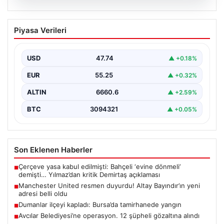
07.08.2026
Manchester United resmen duyurdu!
Piyasa Verileri
Altay Bayındır’ın yeni adresi belli oldu
USD
47.74
▲ +0.18%
EUR
55.25
▲ +0.32%
ALTIN
6660.6
▲ +2.59%
BTC
3094321
▲ +0.05%
Son Eklenen Haberler
Çerçeve yasa kabul edilmişti: Bahçeli ‘evine dönmeli’
■
demişti… Yılmaz’dan kritik Demirtaş açıklaması
Manchester United resmen duyurdu! Altay Bayındır’ın yeni
■
adresi belli oldu
Dumanlar ilçeyi kapladı: Bursa’da tamirhanede yangın
■
Avcılar Belediyesi’ne operasyon. 12 şüpheli gözaltına alındı
■