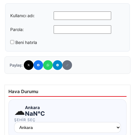
Kullanıcı adı:
Parola:
Beni hatırla
Paylaş:
Hava Durumu
☁
Ankara
NaN°C
ŞEHIR SEÇ