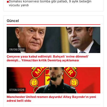
Domates konservesi bomba gibi patladı, 9 aylık bebeğin
■
vücudu yandı
Güncel
08/08/2026
Çerçeve yasa kabul edilmişti: Bahçeli ‘evine dönmeli’
demişti… Yılmaz’dan kritik Demirtaş açıklaması
07/08/2026
Manchester United resmen duyurdu! Altay Bayındır’ın yeni
adresi belli oldu