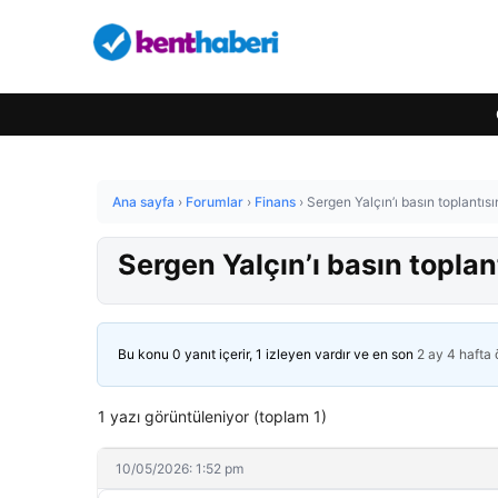
Ana sayfa
›
Forumlar
›
Finans
›
Sergen Yalçın’ı basın toplantısı
Sergen Yalçın’ı basın toplan
Bu konu 0 yanıt içerir, 1 izleyen vardır ve en son
2 ay 4 hafta
1 yazı görüntüleniyor (toplam 1)
10/05/2026: 1:52 pm