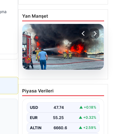
gına
Yan Manşet
06.08.2026
Dumanlar ilçeyi kapladı:
Piyasa Verileri
Bursa’da tamirhanede
yangın
USD
47.74
▲ +0.18%
EUR
55.25
▲ +0.32%
ALTIN
6660.6
▲ +2.59%