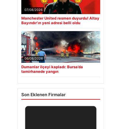
07/08/2026
Manchester United resmen duyurdu! Altay
Bayındır’ın yeni adresi belli oldu
06/08/2026
Dumanlar ilçeyi kapladı: Bursa’da
tamirhanede yangın
Son Eklenen Firmalar