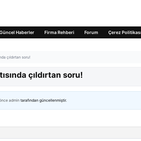
Güncel Haberler
Firma Rehberi
Forum
Çerez Politikas
nda çıldırtan soru!
tısında çıldırtan soru!
 önce
admin
tarafından güncellenmiştir.