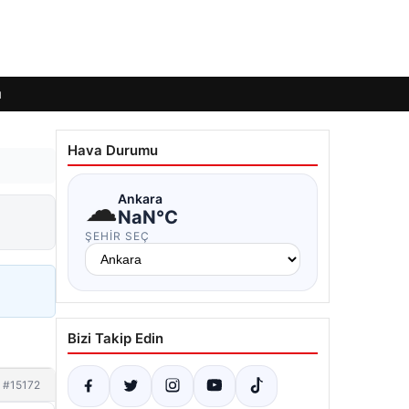
ı
Hava Durumu
☁
Ankara
NaN°C
ŞEHIR SEÇ
Bizi Takip Edin
#15172