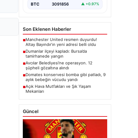
BTC
3091856
▲ +0.97%
Son Eklenen Haberler
Manchester United resmen duyurdu!
■
Altay Bayındır’ın yeni adresi belli oldu
Dumanlar ilçeyi kapladı: Bursa’da
■
tamirhanede yangın
Avcılar Belediyesi’ne operasyon. 12
■
şüpheli gözaltına alındı
Domates konservesi bomba gibi patladı, 9
■
aylık bebeğin vücudu yandı
Açık Hava Mutfakları ve Şık Yaşam
■
Mekanları
Güncel