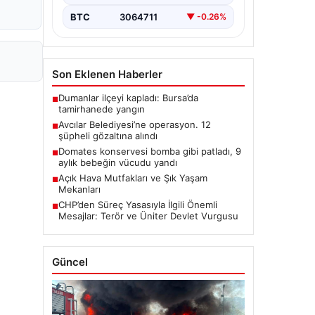
BTC
3064711
▼ -0.26%
Son Eklenen Haberler
Dumanlar ilçeyi kapladı: Bursa’da
■
tamirhanede yangın
Avcılar Belediyesi’ne operasyon. 12
■
şüpheli gözaltına alındı
Domates konservesi bomba gibi patladı, 9
■
aylık bebeğin vücudu yandı
Açık Hava Mutfakları ve Şık Yaşam
■
Mekanları
CHP’den Süreç Yasasıyla İlgili Önemli
■
Mesajlar: Terör ve Üniter Devlet Vurgusu
Güncel