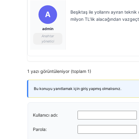
Beşiktaş ile yollarını ayıran tekn
A
milyon TL’lik alacağından vazgeçt
admin
Anahtar
yönetici
1 yazı görüntüleniyor (toplam 1)
Bu konuyu yanıtlamak için giriş yapmış olmalısınız.
Kullanıcı adı:
Parola: