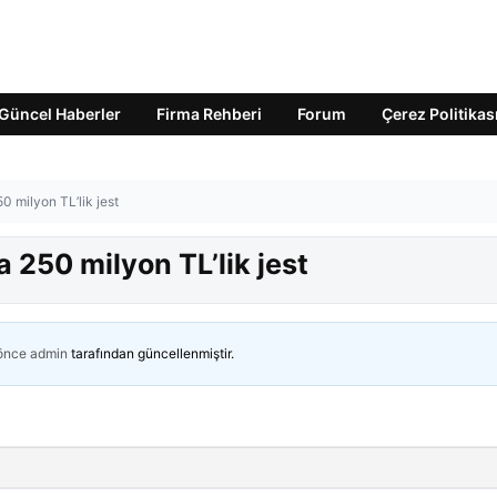
Güncel Haberler
Firma Rehberi
Forum
Çerez Politikas
0 milyon TL’lik jest
 250 milyon TL’lik jest
 önce
admin
tarafından güncellenmiştir.