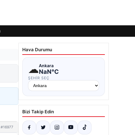
ı
Hava Durumu
☁
Ankara
NaN°C
ŞEHIR SEÇ
Bizi Takip Edin
#16977