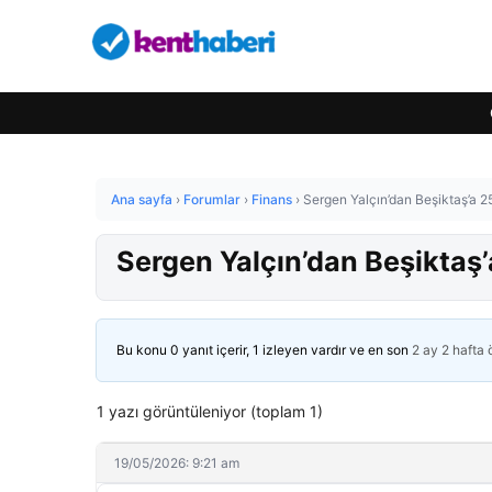
Ana sayfa
›
Forumlar
›
Finans
›
Sergen Yalçın’dan Beşiktaş’a 25
Sergen Yalçın’dan Beşiktaş’a
Bu konu 0 yanıt içerir, 1 izleyen vardır ve en son
2 ay 2 hafta
1 yazı görüntüleniyor (toplam 1)
19/05/2026: 9:21 am