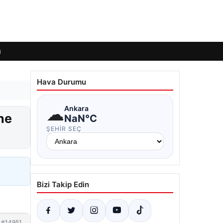
ı
Hava Durumu
☁
Ankara
ne
NaN°C
ŞEHIR SEÇ
Bizi Takip Edin
#14951