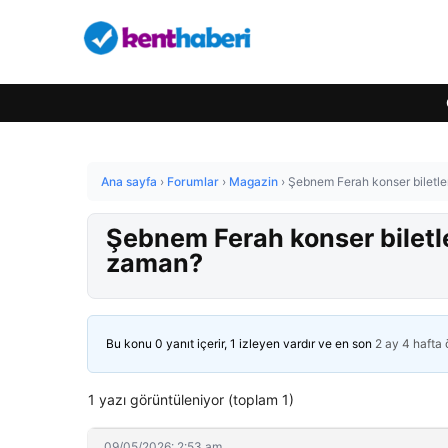
Ana sayfa
›
Forumlar
›
Magazin
›
Şebnem Ferah konser biletl
Şebnem Ferah konser biletl
zaman?
Bu konu 0 yanıt içerir, 1 izleyen vardır ve en son
2 ay 4 hafta
1 yazı görüntüleniyor (toplam 1)
09/05/2026: 2:53 am