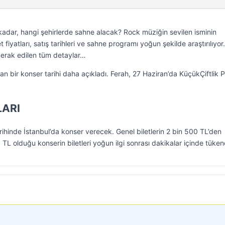
kadar, hangi şehirlerde sahne alacak? Rock müziğin sevilen isminin
fiyatları, satış tarihleri ve sahne programı yoğun şekilde araştırılıyor.
erak edilen tüm detaylar…
 bir konser tarihi daha açıkladı. Ferah, 27 Haziran’da KüçükÇiftlik P
LARI
hinde İstanbul’da konser verecek. Genel biletlerin 2 bin 500 TL’den
L olduğu konserin biletleri yoğun ilgi sonrası dakikalar içinde tüken