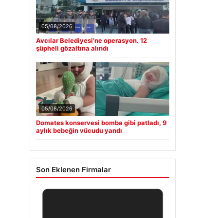
05/08/2026
Avcılar Belediyesi’ne operasyon. 12
şüpheli gözaltına alındı
05/08/2026
Domates konservesi bomba gibi patladı, 9
aylık bebeğin vücudu yandı
Son Eklenen Firmalar