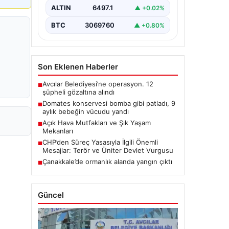
ALTIN
6497.1
▲ +0.02%
BTC
3069760
▲ +0.80%
Son Eklenen Haberler
Avcılar Belediyesi’ne operasyon. 12
■
şüpheli gözaltına alındı
Domates konservesi bomba gibi patladı, 9
■
aylık bebeğin vücudu yandı
Açık Hava Mutfakları ve Şık Yaşam
■
Mekanları
CHP’den Süreç Yasasıyla İlgili Önemli
■
Mesajlar: Terör ve Üniter Devlet Vurgusu
Çanakkale’de ormanlık alanda yangın çıktı
■
Güncel