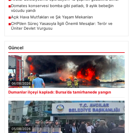
Domates konservesi bomba gibi patladı, 9 aylık bebeğin
■
vücudu yandı
Açık Hava Mutfakları ve Şık Yaşam Mekanları
■
CHP’den Süreç Yasasıyla İlgili Önemli Mesajlar: Terör ve
■
Üniter Devlet Vurgusu
Güncel
06/08/2026
Dumanlar ilçeyi kapladı: Bursa’da tamirhanede yangın
05/08/2026