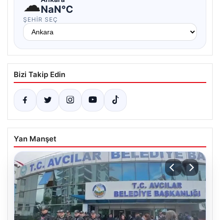
☁
NaN°C
ŞEHIR SEÇ
Bizi Takip Edin
Yan Manşet