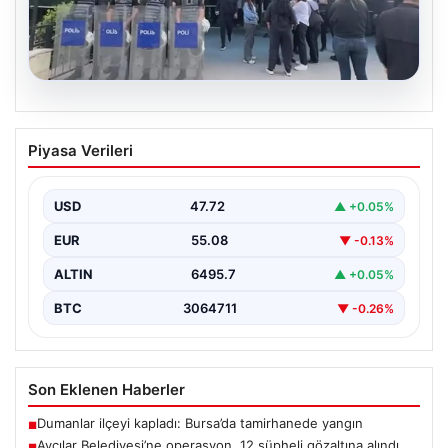
05.08.2026
Avcılar Belediyesi’ne operasyon. 12
Piyasa Verileri
şüpheli gözaltına alındı
USD
47.72
▲ +0.05%
EUR
55.08
▼ -0.13%
ALTIN
6495.7
▲ +0.05%
BTC
3064711
▼ -0.26%
Son Eklenen Haberler
Dumanlar ilçeyi kapladı: Bursa’da tamirhanede yangın
■
Avcılar Belediyesi’ne operasyon. 12 şüpheli gözaltına alındı
■