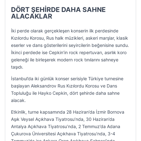
DÖRT ŞEHİRDE DAHA SAHNE
ALACAKLAR
İki perde olarak gerçekleşen konserin ilk perdesinde
Kızılordu Korosu, Rus halk müzikleri, askeri marşlar, klasik
eserler ve dans gösterilerini seyircilerin beğenisine sundu.
İkinci perdede ise Cepkin’in rock repertuvarı, asırlık koro
geleneği ile birleşerek modern rock tınılarını sahneye
taşıdı.
İstanbul’da iki günlük konser serisiyle Türkiye turnesine
başlayan Aleksandrov Rus Kızılordu Korosu ve Dans
Topluluğu ile Hayko Cepkin, dört şehirde daha sahne
alacak.
Etkinlik, turne kapsamında 28 Haziran’da İzmir Bornova
Aşık Veysel Açıkhava Tiyatrosu’nda, 30 Haziran’da
Antalya Açıkhava Tiyatrosu’nda, 2 Temmuz’da Adana
Çukurova Üniversitesi Açıkhava Tiyatrosu’nda, 3-4
Temmuz’da ise Ankara Oran Açıkhava Sahnesi’nde