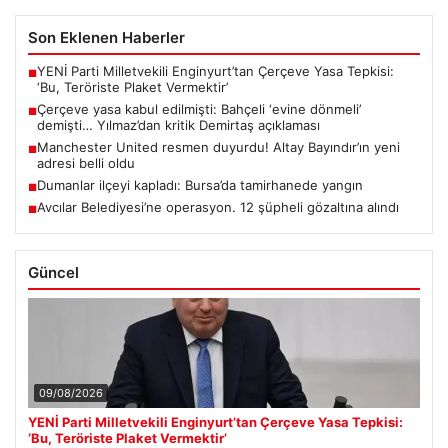
Son Eklenen Haberler
YENİ Parti Milletvekili Enginyurt’tan Çerçeve Yasa Tepkisi:
■
‘Bu, Teröriste Plaket Vermektir’
Çerçeve yasa kabul edilmişti: Bahçeli ‘evine dönmeli’
■
demişti… Yılmaz’dan kritik Demirtaş açıklaması
Manchester United resmen duyurdu! Altay Bayındır’ın yeni
■
adresi belli oldu
Dumanlar ilçeyi kapladı: Bursa’da tamirhanede yangın
■
Avcılar Belediyesi’ne operasyon. 12 şüpheli gözaltına alındı
■
Güncel
09/08/2026
YENİ Parti Milletvekili Enginyurt’tan Çerçeve Yasa Tepkisi:
‘Bu, Teröriste Plaket Vermektir’