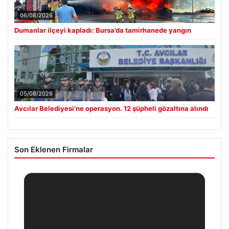
06/08/2026
Dumanlar ilçeyi kapladı: Bursa’da tamirhanede yangın
05/08/2026
Avcılar Belediyesi’ne operasyon. 12 şüpheli gözaltına alındı
Son Eklenen Firmalar