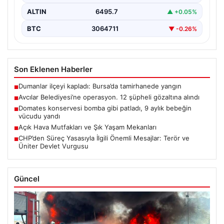
ALTIN
6495.7
▲ +0.05%
BTC
3064711
▼ -0.26%
Son Eklenen Haberler
Dumanlar ilçeyi kapladı: Bursa’da tamirhanede yangın
■
Avcılar Belediyesi’ne operasyon. 12 şüpheli gözaltına alındı
■
Domates konservesi bomba gibi patladı, 9 aylık bebeğin
■
vücudu yandı
Açık Hava Mutfakları ve Şık Yaşam Mekanları
■
CHP’den Süreç Yasasıyla İlgili Önemli Mesajlar: Terör ve
■
Üniter Devlet Vurgusu
Güncel