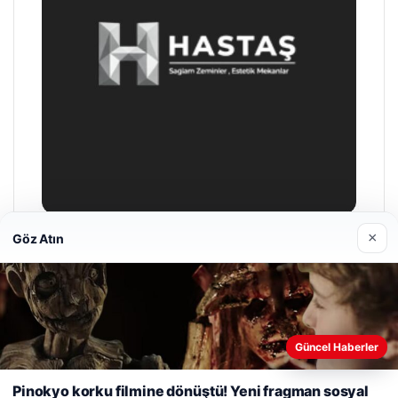
×
Göz Atın
Prenses Night Club
29/04/2026
Web sitemizi nasıl kullandığınızı daha iyi anlayabilmek,
Güncel Haberler
deneyiminizi kişiselleştirmek ve geliştirmek amacıyla çerezler
kullanıyoruz.
Çerez Politikamız
Pinokyo korku filmine dönüştü! Yeni fragman sosyal