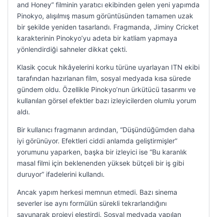
and Honey” filminin yaratıcı ekibinden gelen yeni yapımda
Pinokyo, alışılmış masum görüntüsünden tamamen uzak
bir şekilde yeniden tasarlandı. Fragmanda, Jiminy Cricket
karakterinin Pinokyo’yu adeta bir katliam yapmaya
yönlendirdiği sahneler dikkat çekti.
Klasik çocuk hikâyelerini korku türüne uyarlayan ITN ekibi
tarafından hazırlanan film, sosyal medyada kısa sürede
gündem oldu. Özellikle Pinokyo’nun ürkütücü tasarımı ve
kullanılan görsel efektler bazı izleyicilerden olumlu yorum
aldı.
Bir kullanıcı fragmanın ardından, “Düşündüğümden daha
iyi görünüyor. Efektleri ciddi anlamda geliştirmişler”
yorumunu yaparken, başka bir izleyici ise “Bu karanlık
masal filmi için beklenenden yüksek bütçeli bir iş gibi
duruyor” ifadelerini kullandı.
Ancak yapım herkesi memnun etmedi. Bazı sinema
severler ise aynı formülün sürekli tekrarlandığını
savunarak projeyi eleştirdi. Sosyal medyada yapılan