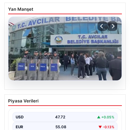
Yan Manşet
05.08.2026
Avcılar Belediyesi’ne operasyon. 12
Piyasa Verileri
şüpheli gözaltına alındı
USD
47.72
▲ +0.05%
EUR
55.08
▼ -0.13%