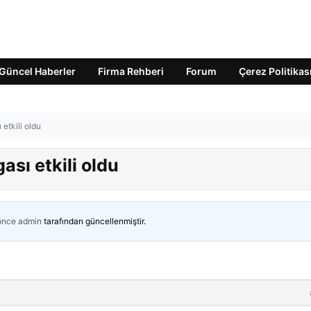
Güncel Haberler
Firma Rehberi
Forum
Çerez Politikas
 etkili oldu
ası etkili oldu
 önce
admin
tarafından güncellenmiştir.