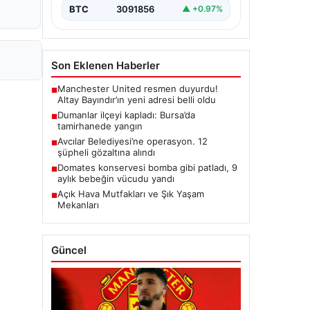
BTC
3091856
▲ +0.97%
Son Eklenen Haberler
Manchester United resmen duyurdu!
■
Altay Bayındır’ın yeni adresi belli oldu
Dumanlar ilçeyi kapladı: Bursa’da
■
tamirhanede yangın
Avcılar Belediyesi’ne operasyon. 12
■
şüpheli gözaltına alındı
Domates konservesi bomba gibi patladı, 9
■
aylık bebeğin vücudu yandı
Açık Hava Mutfakları ve Şık Yaşam
■
Mekanları
Güncel