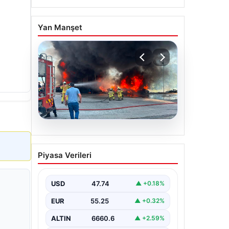
Yan Manşet
06.08.2026
Dumanlar ilçeyi kapladı:
Piyasa Verileri
Bursa’da tamirhanede
yangın
USD
47.74
▲ +0.18%
EUR
55.25
▲ +0.32%
ALTIN
6660.6
▲ +2.59%