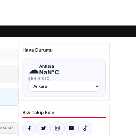
ı
Hava Durumu
☁
Ankara
NaN°C
ŞEHIR SEÇ
Bizi Takip Edin
#24047