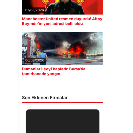
07/08/2026
Manchester United resmen duyurdu! Altay
Bayındır’ın yeni adresi belli oldu
06/08/2026
Dumanlar ilçeyi kapladı: Bursa’da
tamirhanede yangın
Son Eklenen Firmalar