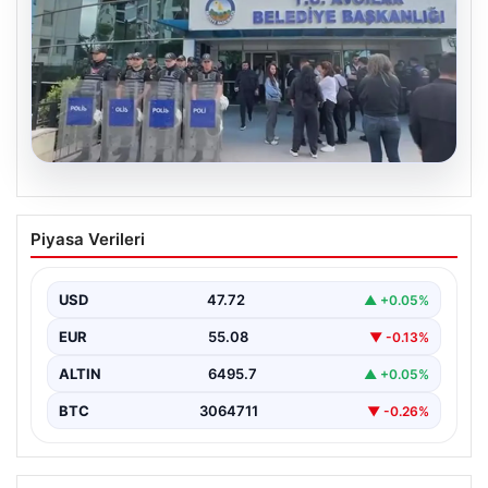
05.08.2026
Avcılar Belediyesi’ne operasyon. 12
Piyasa Verileri
şüpheli gözaltına alındı
USD
47.72
▲ +0.05%
EUR
55.08
▼ -0.13%
ALTIN
6495.7
▲ +0.05%
BTC
3064711
▼ -0.26%