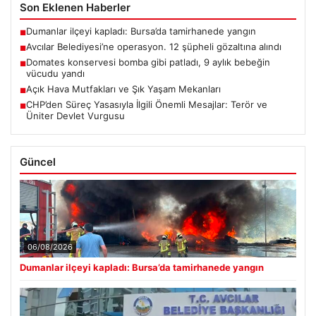
Son Eklenen Haberler
Dumanlar ilçeyi kapladı: Bursa’da tamirhanede yangın
■
Avcılar Belediyesi’ne operasyon. 12 şüpheli gözaltına alındı
■
Domates konservesi bomba gibi patladı, 9 aylık bebeğin
■
vücudu yandı
Açık Hava Mutfakları ve Şık Yaşam Mekanları
■
CHP’den Süreç Yasasıyla İlgili Önemli Mesajlar: Terör ve
■
Üniter Devlet Vurgusu
Güncel
06/08/2026
Dumanlar ilçeyi kapladı: Bursa’da tamirhanede yangın