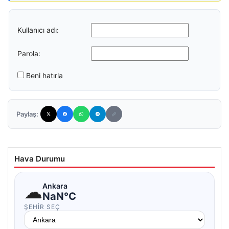
Kullanıcı adı:
Parola:
Beni hatırla
Paylaş:
Hava Durumu
☁
Ankara
NaN°C
ŞEHIR SEÇ