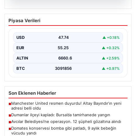
06.08.2026
Dumanlar ilçeyi kapladı: Bursa’da
Piyasa Verileri
tamirhanede yangın
USD
47.74
▲ +0.18%
EUR
55.25
▲ +0.32%
ALTIN
6660.6
▲ +2.59%
BTC
3091856
▲ +0.97%
Son Eklenen Haberler
Manchester United resmen duyurdu! Altay Bayındır’ın yeni
■
adresi belli oldu
Dumanlar ilçeyi kapladı: Bursa’da tamirhanede yangın
■
Avcılar Belediyesi’ne operasyon. 12 şüpheli gözaltına alındı
■
Domates konservesi bomba gibi patladı, 9 aylık bebeğin
■
vücudu yandı