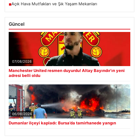
Açık Hava Mutfakları ve Şık Yaşam Mekanları
■
Güncel
07/08/2026
Manchester United resmen duyurdu! Altay Bayındır’ın yeni
adresi belli oldu
06/08/2026
Dumanlar ilçeyi kapladı: Bursa’da tamirhanede yangın