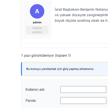
İsrail Başbakanı Benjamin Netanyah
A
ve yüksek düzeyde zenginleştirilmi
büyük ölçüde azaltmış olsak da İra
admin
Anahtar
yönetici
1 yazı görüntüleniyor (toplam 1)
Bu konuyu yanıtlamak için giriş yapmış olmalısınız.
Kullanıcı adı:
Parola: