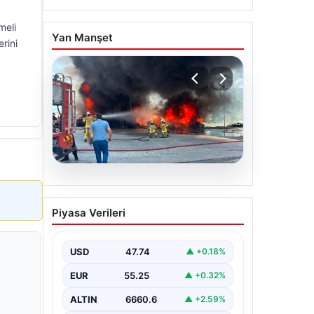
meli
Yan Manşet
rini
06.08.2026
Dumanlar ilçeyi kapladı:
Piyasa Verileri
Bursa’da tamirhanede
yangın
USD
47.74
▲ +0.18%
EUR
55.25
▲ +0.32%
ALTIN
6660.6
▲ +2.59%