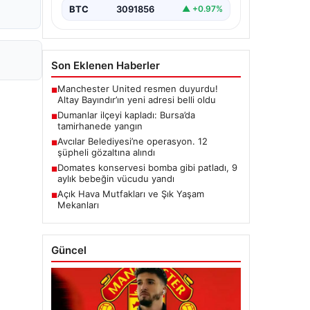
BTC
3091856
▲ +0.97%
Son Eklenen Haberler
Manchester United resmen duyurdu!
■
Altay Bayındır’ın yeni adresi belli oldu
Dumanlar ilçeyi kapladı: Bursa’da
■
tamirhanede yangın
Avcılar Belediyesi’ne operasyon. 12
■
şüpheli gözaltına alındı
Domates konservesi bomba gibi patladı, 9
■
aylık bebeğin vücudu yandı
Açık Hava Mutfakları ve Şık Yaşam
■
Mekanları
Güncel