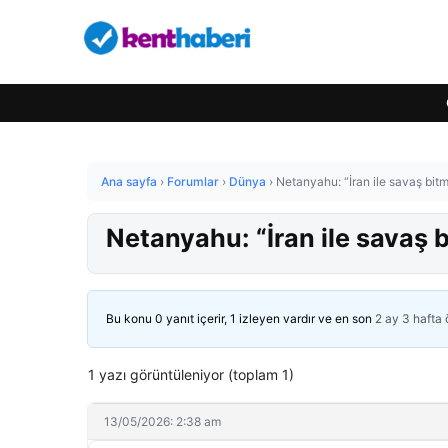
Ana sayfa
›
Forumlar
›
Dünya
›
Netanyahu: “İran ile savaş bitm
Netanyahu: “İran ile savaş 
Bu konu 0 yanıt içerir, 1 izleyen vardır ve en son
2 ay 3 hafta
1 yazı görüntüleniyor (toplam 1)
13/05/2026: 2:38 am