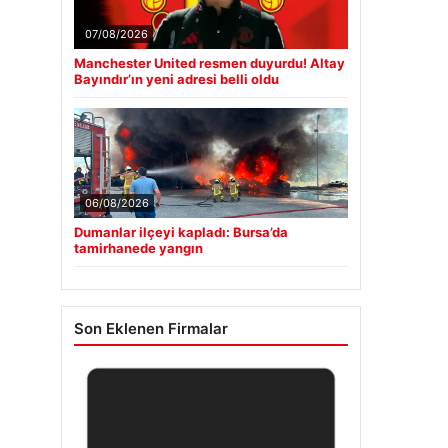
07/08/2026
Manchester United resmen duyurdu! Altay
Bayındır’ın yeni adresi belli oldu
06/08/2026
Dumanlar ilçeyi kapladı: Bursa’da
tamirhanede yangın
Son Eklenen Firmalar