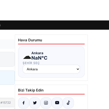
ı
Hava Durumu
☁
Ankara
NaN°C
ŞEHIR SEÇ
Bizi Takip Edin
#15722