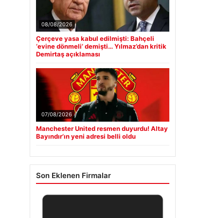
08/08/2026
Çerçeve yasa kabul edilmişti: Bahçeli
‘evine dönmeli’ demişti… Yılmaz’dan kritik
Demirtaş açıklaması
07/08/2026
Manchester United resmen duyurdu! Altay
Bayındır’ın yeni adresi belli oldu
Son Eklenen Firmalar