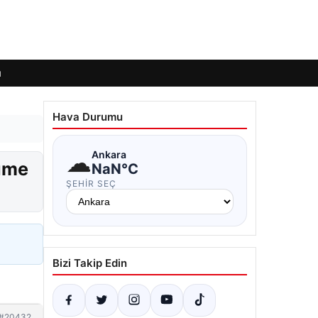
ı
Hava Durumu
☁
Ankara
lüme
NaN°C
ŞEHIR SEÇ
Bizi Takip Edin
#20432