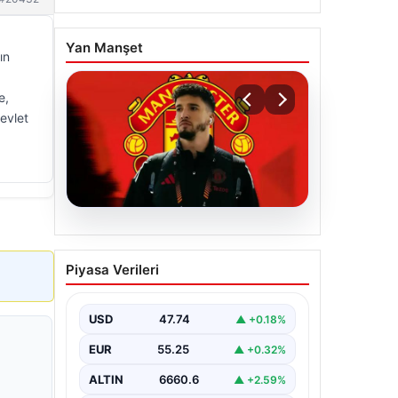
Yan Manşet
ın
e,
evlet
07.08.2026
Manchester United
Piyasa Verileri
resmen duyurdu! Altay
Bayındır’ın yeni adresi
belli oldu
USD
47.74
▲ +0.18%
EUR
55.25
▲ +0.32%
ALTIN
6660.6
▲ +2.59%