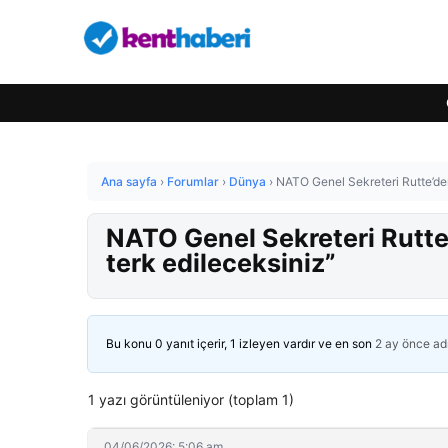
Ana sayfa
›
Forumlar
›
Dünya
›
NATO Genel Sekreteri Rutte’de
NATO Genel Sekreteri Rutte
terk edileceksiniz”
Bu konu 0 yanıt içerir, 1 izleyen vardır ve en son
2 ay önce
ad
1 yazı görüntüleniyor (toplam 1)
04/06/2026: 5:06 am