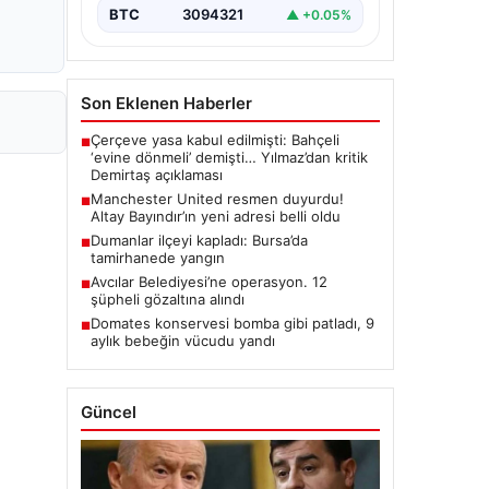
BTC
3094321
▲ +0.05%
Son Eklenen Haberler
Çerçeve yasa kabul edilmişti: Bahçeli
■
‘evine dönmeli’ demişti… Yılmaz’dan kritik
Demirtaş açıklaması
Manchester United resmen duyurdu!
■
Altay Bayındır’ın yeni adresi belli oldu
Dumanlar ilçeyi kapladı: Bursa’da
■
tamirhanede yangın
Avcılar Belediyesi’ne operasyon. 12
■
şüpheli gözaltına alındı
Domates konservesi bomba gibi patladı, 9
■
aylık bebeğin vücudu yandı
Güncel