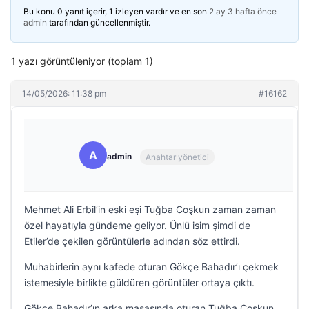
Bu konu 0 yanıt içerir, 1 izleyen vardır ve en son
2 ay 3 hafta önce
admin
tarafından güncellenmiştir.
1 yazı görüntüleniyor (toplam 1)
14/05/2026: 11:38 pm
#16162
A
admin
Anahtar yönetici
Mehmet Ali Erbil’in eski eşi Tuğba Coşkun zaman zaman
özel hayatıyla gündeme geliyor. Ünlü isim şimdi de
Etiler’de çekilen görüntülerle adından söz ettirdi.
Muhabirlerin aynı kafede oturan Gökçe Bahadır’ı çekmek
istemesiyle birlikte güldüren görüntüler ortaya çıktı.
Gökçe Bahadır’ın arka masasında oturan Tuğba Coşkun,