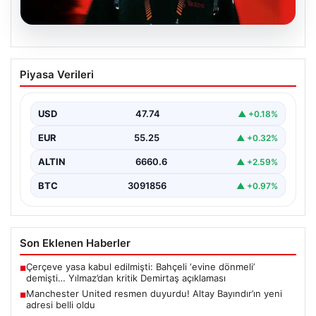
07.08.2026
Manchester United resmen duyurdu!
Piyasa Verileri
Altay Bayındır’ın yeni adresi belli oldu
USD
47.74
▲ +0.18%
EUR
55.25
▲ +0.32%
ALTIN
6660.6
▲ +2.59%
BTC
3091856
▲ +0.97%
Son Eklenen Haberler
Çerçeve yasa kabul edilmişti: Bahçeli ‘evine dönmeli’
■
demişti… Yılmaz’dan kritik Demirtaş açıklaması
Manchester United resmen duyurdu! Altay Bayındır’ın yeni
■
adresi belli oldu