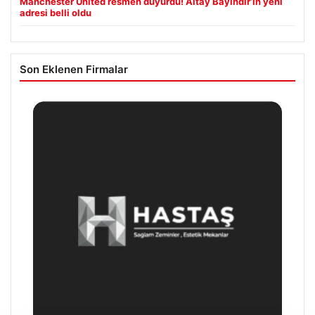
Manchester United resmen duyurdu! Altay Bayındır’ın yeni
adresi belli oldu
Son Eklenen Firmalar