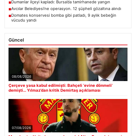
Dumanlar ilçeyi kapladı: Bursa’da tamirhanede yangın
■
Avcılar Belediyesi’ne operasyon. 12 şüpheli gözaltına alındı
■
Domates konservesi bomba gibi patladı, 9 aylık bebeğin
■
vücudu yandı
Güncel
08/08/2026
Çerçeve yasa kabul edilmişti: Bahçeli ‘evine dönmeli’
demişti… Yılmaz’dan kritik Demirtaş açıklaması
07/08/2026