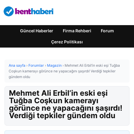
Güncel Haberler
Firma Rehberi
Forum
Çerez Politikası
Ana sayfa
›
Forumlar
›
Magazin
›
Mehmet Ali Erbil’in eski eşi Tuğba
Coşkun kamerayı görünce ne yapacağını şaşırdı! Verdiği tepkiler
gündem oldu
Mehmet Ali Erbil’in eski eşi
Tuğba Coşkun kamerayı
görünce ne yapacağını şaşırdı!
Verdiği tepkiler gündem oldu