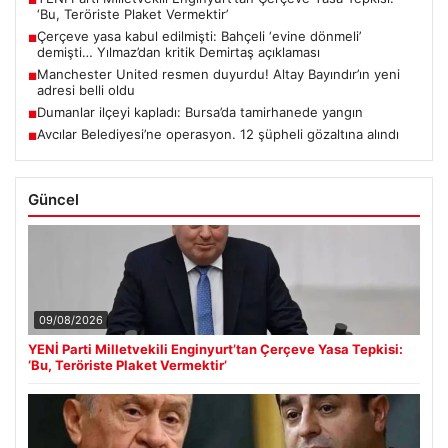
■
‘Bu, Teröriste Plaket Vermektir’
Çerçeve yasa kabul edilmişti: Bahçeli ‘evine dönmeli’
■
demişti… Yılmaz’dan kritik Demirtaş açıklaması
Manchester United resmen duyurdu! Altay Bayındır’ın yeni
■
adresi belli oldu
Dumanlar ilçeyi kapladı: Bursa’da tamirhanede yangın
■
Avcılar Belediyesi’ne operasyon. 12 şüpheli gözaltına alındı
■
Güncel
09/08/2026
YENİ Parti Milletvekili Enginyurt’tan Çerçeve Yasa Tepkisi:
‘Bu, Teröriste Plaket Vermektir’