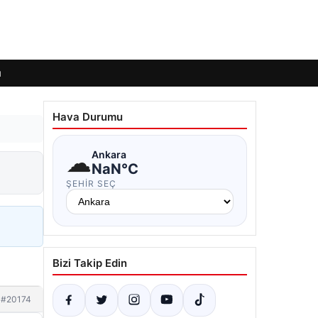
ı
Hava Durumu
☁
Ankara
NaN°C
ŞEHIR SEÇ
Bizi Takip Edin
#20174