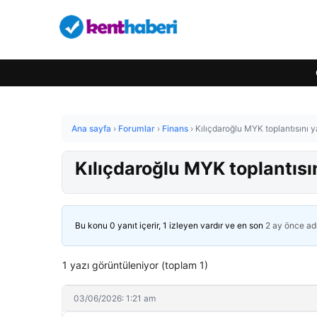
Ana sayfa
›
Forumlar
›
Finans
›
Kılıçdaroğlu MYK toplantısını ya
Kılıçdaroğlu MYK toplantısını
Bu konu 0 yanıt içerir, 1 izleyen vardır ve en son
2 ay önce
ad
1 yazı görüntüleniyor (toplam 1)
03/06/2026: 1:21 am