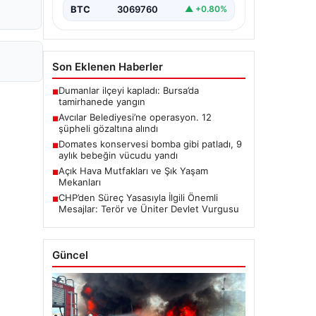
BTC
3069760
▲ +0.80%
Son Eklenen Haberler
Dumanlar ilçeyi kapladı: Bursa’da
■
tamirhanede yangın
Avcılar Belediyesi’ne operasyon. 12
■
şüpheli gözaltına alındı
Domates konservesi bomba gibi patladı, 9
■
aylık bebeğin vücudu yandı
Açık Hava Mutfakları ve Şık Yaşam
■
Mekanları
CHP’den Süreç Yasasıyla İlgili Önemli
■
Mesajlar: Terör ve Üniter Devlet Vurgusu
Güncel