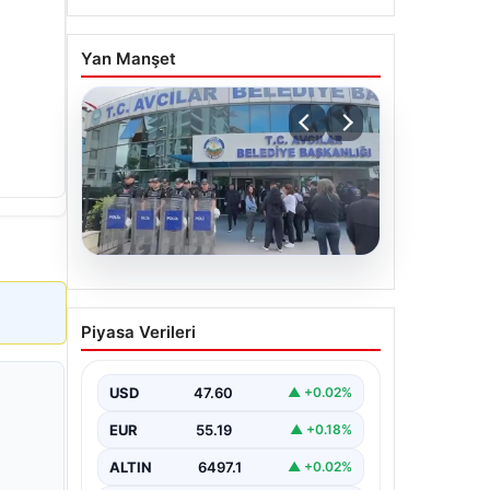
Yan Manşet
05.08.2026
Avcılar Belediyesi’ne
Piyasa Verileri
operasyon. 12 şüpheli
gözaltına alındı
USD
47.60
▲ +0.02%
EUR
55.19
▲ +0.18%
ALTIN
6497.1
▲ +0.02%