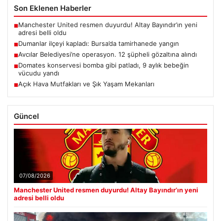
Son Eklenen Haberler
Manchester United resmen duyurdu! Altay Bayındır’ın yeni
■
adresi belli oldu
Dumanlar ilçeyi kapladı: Bursa’da tamirhanede yangın
■
Avcılar Belediyesi’ne operasyon. 12 şüpheli gözaltına alındı
■
Domates konservesi bomba gibi patladı, 9 aylık bebeğin
■
vücudu yandı
Açık Hava Mutfakları ve Şık Yaşam Mekanları
■
Güncel
07/08/2026
Manchester United resmen duyurdu! Altay Bayındır’ın yeni
adresi belli oldu