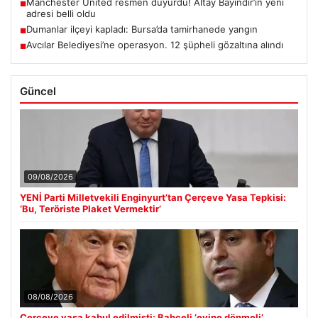
Manchester United resmen duyurdu! Altay Bayındır’ın yeni
■
adresi belli oldu
Dumanlar ilçeyi kapladı: Bursa’da tamirhanede yangın
■
Avcılar Belediyesi’ne operasyon. 12 şüpheli gözaltına alındı
■
Güncel
09/08/2026
YENİ Parti Milletvekili Enginyurt’tan Çerçeve Yasa Tepkisi:
‘Bu, Teröriste Plaket Vermektir’
08/08/2026
Çerçeve yasa kabul edilmişti: Bahçeli ‘evine dönmeli’