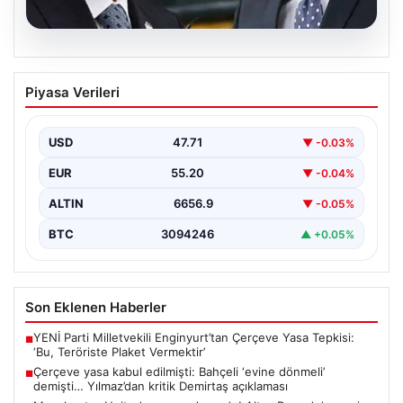
08.08.2026
Çerçeve yasa kabul edilmişti: Bahçeli
Piyasa Verileri
‘evine dönmeli’ demişti… Yılmaz’dan
kritik Demirtaş açıklaması
USD
47.71
▼ -0.03%
{ "title": "Çerçeve Yasa Tartışmaları ve Yılmaz’dan Kritik
Demirtaş Açıklaması", "content": "Türkiye Büyük Millet…
EUR
55.20
▼ -0.04%
ALTIN
6656.9
▼ -0.05%
BTC
3094246
▲ +0.05%
Son Eklenen Haberler
YENİ Parti Milletvekili Enginyurt’tan Çerçeve Yasa Tepkisi:
■
‘Bu, Teröriste Plaket Vermektir’
Çerçeve yasa kabul edilmişti: Bahçeli ‘evine dönmeli’
■
demişti… Yılmaz’dan kritik Demirtaş açıklaması