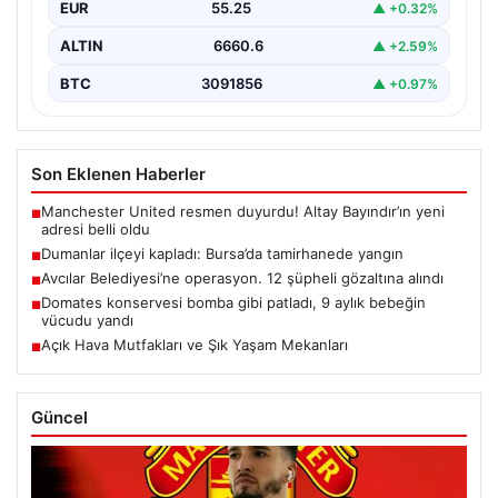
EUR
55.25
▲ +0.32%
ALTIN
6660.6
▲ +2.59%
BTC
3091856
▲ +0.97%
Son Eklenen Haberler
Manchester United resmen duyurdu! Altay Bayındır’ın yeni
■
adresi belli oldu
Dumanlar ilçeyi kapladı: Bursa’da tamirhanede yangın
■
Avcılar Belediyesi’ne operasyon. 12 şüpheli gözaltına alındı
■
Domates konservesi bomba gibi patladı, 9 aylık bebeğin
■
vücudu yandı
Açık Hava Mutfakları ve Şık Yaşam Mekanları
■
Güncel