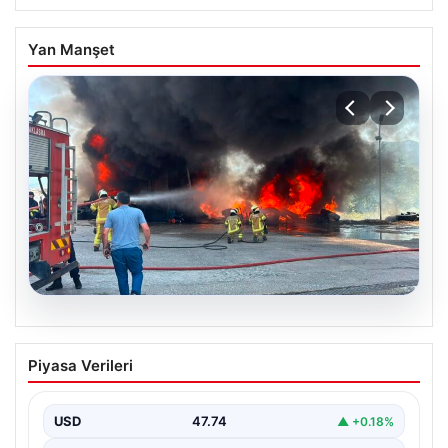
Yan Manşet
06.08.2026
Dumanlar ilçeyi kapladı: Bursa’da
Piyasa Verileri
tamirhanede yangın
USD
47.74
▲ +0.18%