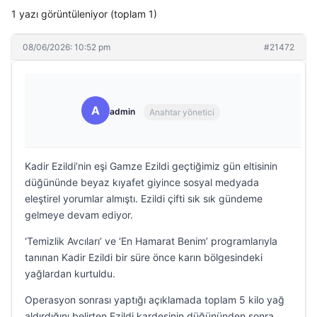
1 yazı görüntüleniyor (toplam 1)
08/06/2026: 10:52 pm
#21472
A
admin
Anahtar yönetici
Kadir Ezildi’nin eşi Gamze Ezildi geçtiğimiz gün eltisinin
düğününde beyaz kıyafet giyince sosyal medyada
eleştirel yorumlar almıştı. Ezildi çifti sık sık gündeme
gelmeye devam ediyor.
‘Temizlik Avcıları’ ve ‘En Hamarat Benim’ programlarıyla
tanınan Kadir Ezildi bir süre önce karın bölgesindeki
yağlardan kurtuldu.
Operasyon sonrası yaptığı açıklamada toplam 5 kilo yağ
aldırdığını belirten Ezildi kardeşinin düğününden sonra