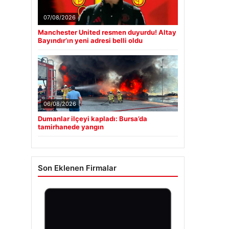
07/08/2026
Manchester United resmen duyurdu! Altay
Bayındır’ın yeni adresi belli oldu
06/08/2026
Dumanlar ilçeyi kapladı: Bursa’da
tamirhanede yangın
Son Eklenen Firmalar