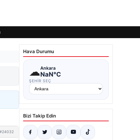
ı
Hava Durumu
☁
Ankara
NaN°C
ŞEHIR SEÇ
Bizi Takip Edin
#24032