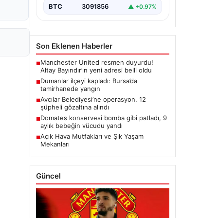
BTC
3091856
▲ +0.97%
Son Eklenen Haberler
Manchester United resmen duyurdu!
■
Altay Bayındır’ın yeni adresi belli oldu
Dumanlar ilçeyi kapladı: Bursa’da
■
tamirhanede yangın
Avcılar Belediyesi’ne operasyon. 12
■
şüpheli gözaltına alındı
Domates konservesi bomba gibi patladı, 9
■
aylık bebeğin vücudu yandı
Açık Hava Mutfakları ve Şık Yaşam
■
Mekanları
Güncel