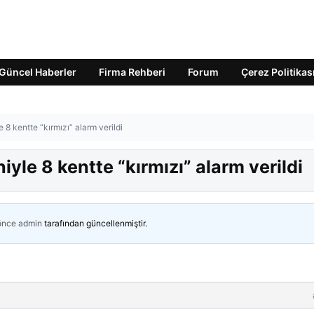
Güncel Haberler
Firma Rehberi
Forum
Çerez Politikas
e 8 kentte “kırmızı” alarm verildi
niyle 8 kentte “kırmızı” alarm verildi
 önce
admin
tarafından güncellenmiştir.