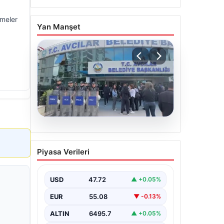
şmeler
Yan Manşet
05.08.2026
Avcılar Belediyesi’ne
Piyasa Verileri
operasyon. 12 şüpheli
gözaltına alındı
USD
47.72
▲ +0.05%
EUR
55.08
▼ -0.13%
ALTIN
6495.7
▲ +0.05%