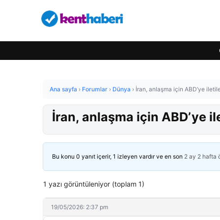
Ana sayfa
›
Forumlar
›
Dünya
›
İran, anlaşma için ABD’ye iletile
İran, anlaşma için ABD’ye ilet
Bu konu 0 yanıt içerir, 1 izleyen vardır ve en son
2 ay 2 hafta
1 yazı görüntüleniyor (toplam 1)
19/05/2026: 2:37 pm