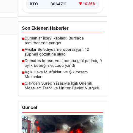
BTC
3064711
▼ -0.26%
Son Eklenen Haberler
Dumanlar ilçeyi kapladı: Bursa’da
■
tamirhanede yangın
Avcılar Belediyesi’ne operasyon. 12
■
şüpheli gözaltına alındı
Domates konservesi bomba gibi patladı, 9
■
aylık bebeğin vücudu yandı
Açık Hava Mutfakları ve Şık Yaşam
■
Mekanları
CHP’den Süreç Yasasıyla İlgili Önemli
■
Mesajlar: Terör ve Üniter Devlet Vurgusu
Güncel