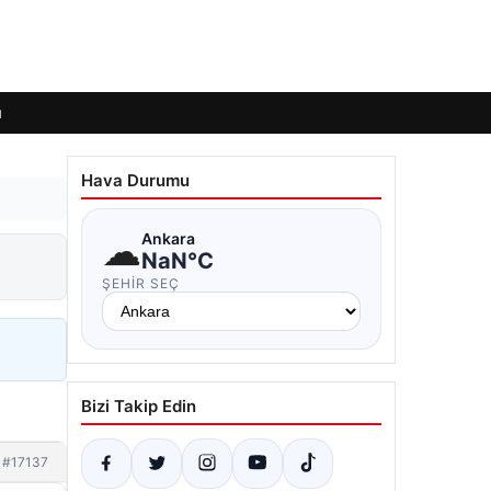
ı
Hava Durumu
☁
Ankara
NaN°C
ŞEHIR SEÇ
Bizi Takip Edin
#17137