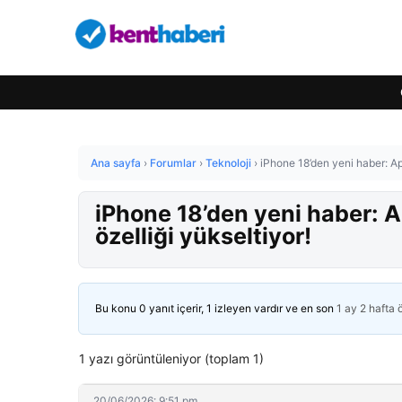
Ana sayfa
›
Forumlar
›
Teknoloji
›
iPhone 18’den yeni haber: App
iPhone 18’den yeni haber: Ap
özelliği yükseltiyor!
Bu konu 0 yanıt içerir, 1 izleyen vardır ve en son
1 ay 2 hafta
1 yazı görüntüleniyor (toplam 1)
20/06/2026: 9:51 pm