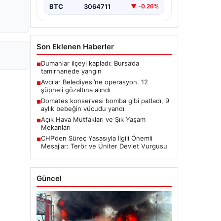
BTC
3064711
▼ -0.26%
Son Eklenen Haberler
Dumanlar ilçeyi kapladı: Bursa’da
■
tamirhanede yangın
Avcılar Belediyesi’ne operasyon. 12
■
şüpheli gözaltına alındı
Domates konservesi bomba gibi patladı, 9
■
aylık bebeğin vücudu yandı
Açık Hava Mutfakları ve Şık Yaşam
■
Mekanları
CHP’den Süreç Yasasıyla İlgili Önemli
■
Mesajlar: Terör ve Üniter Devlet Vurgusu
Güncel