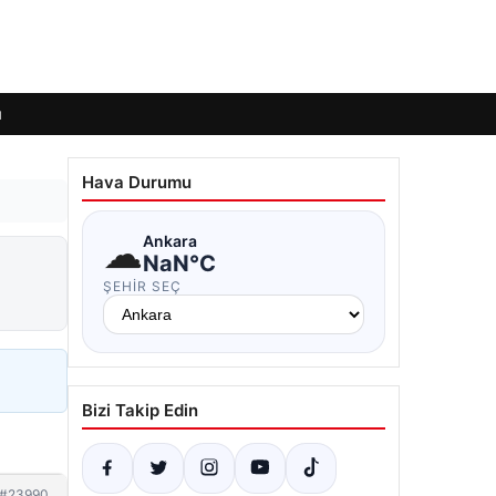
ı
Hava Durumu
☁
Ankara
NaN°C
ŞEHIR SEÇ
Bizi Takip Edin
#23990