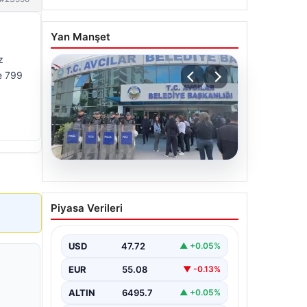
Yan Manşet
z
se 799
05.08.2026
Avcılar Belediyesi’ne
Piyasa Verileri
operasyon. 12 şüpheli
gözaltına alındı
USD
47.72
▲ +0.05%
EUR
55.08
▼ -0.13%
ALTIN
6495.7
▲ +0.05%