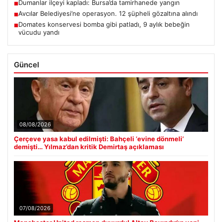
Dumanlar ilçeyi kapladı: Bursa’da tamirhanede yangın
■
Avcılar Belediyesi’ne operasyon. 12 şüpheli gözaltına alındı
■
Domates konservesi bomba gibi patladı, 9 aylık bebeğin
■
vücudu yandı
Güncel
08/08/2026
Çerçeve yasa kabul edilmişti: Bahçeli ‘evine dönmeli’
demişti… Yılmaz’dan kritik Demirtaş açıklaması
07/08/2026