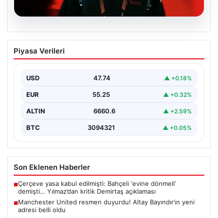
07.08.2026
Manchester United resmen duyurdu!
Piyasa Verileri
Altay Bayındır’ın yeni adresi belli oldu
USD
47.74
▲ +0.18%
EUR
55.25
▲ +0.32%
ALTIN
6660.6
▲ +2.59%
BTC
3094321
▲ +0.05%
Son Eklenen Haberler
Çerçeve yasa kabul edilmişti: Bahçeli ‘evine dönmeli’
■
demişti… Yılmaz’dan kritik Demirtaş açıklaması
Manchester United resmen duyurdu! Altay Bayındır’ın yeni
■
adresi belli oldu