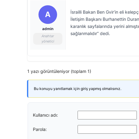
İsrailli Bakan Ben Gvir’in eli kele
A
İletişim Başkanı Burhanettin Duran, 
karanlık sayfalarında yerini almıştı
admin
sağlanmalıdır” dedi.
Anahtar
yönetici
1 yazı görüntüleniyor (toplam 1)
Bu konuyu yanıtlamak için giriş yapmış olmalısınız.
Kullanıcı adı:
Parola: