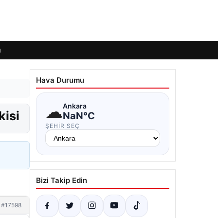
ı
Hava Durumu
☁
Ankara
kisi
NaN°C
ŞEHIR SEÇ
Bizi Takip Edin
#17598