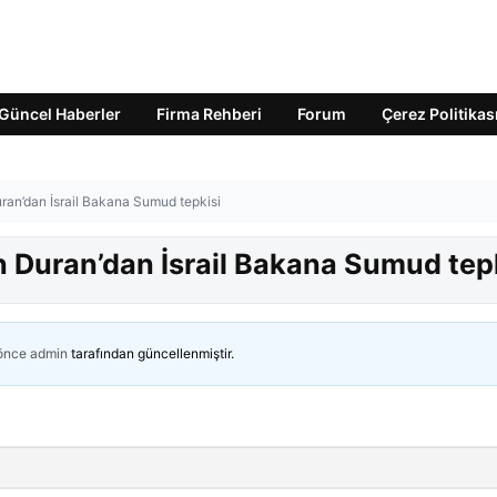
Güncel Haberler
Firma Rehberi
Forum
Çerez Politikas
uran’dan İsrail Bakana Sumud tepkisi
n Duran’dan İsrail Bakana Sumud tep
 önce
admin
tarafından güncellenmiştir.