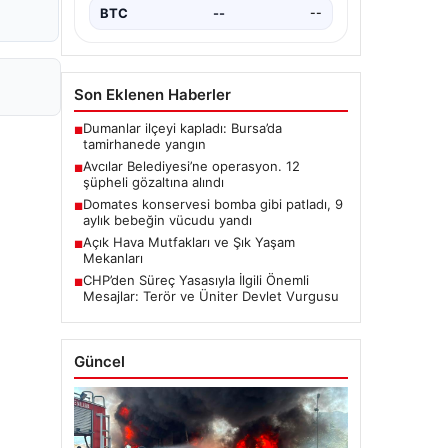
BTC
--
--
Son Eklenen Haberler
Dumanlar ilçeyi kapladı: Bursa’da
■
tamirhanede yangın
Avcılar Belediyesi’ne operasyon. 12
■
şüpheli gözaltına alındı
Domates konservesi bomba gibi patladı, 9
■
aylık bebeğin vücudu yandı
Açık Hava Mutfakları ve Şık Yaşam
■
Mekanları
CHP’den Süreç Yasasıyla İlgili Önemli
■
Mesajlar: Terör ve Üniter Devlet Vurgusu
Güncel