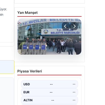
üyor.
Yan Manşet
hin
05.08.2026
Avcılar Belediyesi’ne
Piyasa Verileri
operasyon. 12 şüpheli
gözaltına alındı
USD
--
--
EUR
--
--
ALTIN
--
--