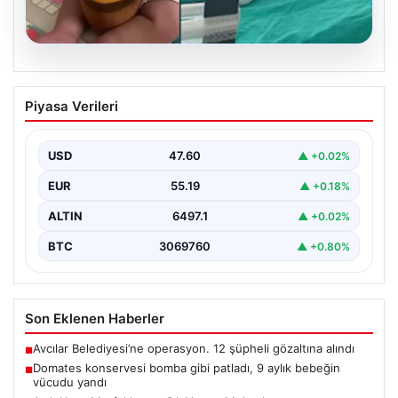
05.08.2026
Domates konservesi bomba gibi patladı,
Piyasa Verileri
9 aylık bebeğin vücudu yandı
{ "title": "Mersin'de Domates Konservesi Patlaması: 9
Aylık Bebek Yanıklarla Mücadele Etti", "content":
USD
47.60
▲ +0.02%
"Mersin'in…
EUR
55.19
▲ +0.18%
ALTIN
6497.1
▲ +0.02%
BTC
3069760
▲ +0.80%
Son Eklenen Haberler
Avcılar Belediyesi’ne operasyon. 12 şüpheli gözaltına alındı
■
Domates konservesi bomba gibi patladı, 9 aylık bebeğin
■
vücudu yandı