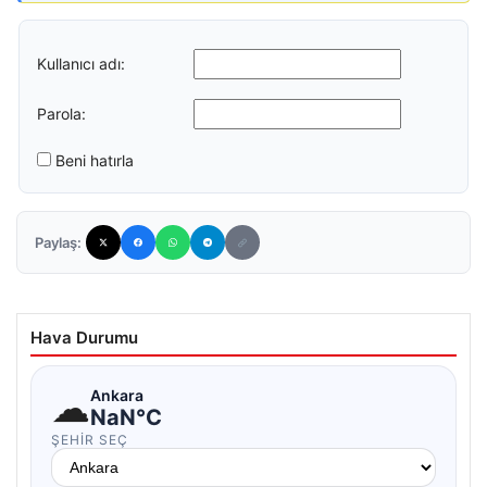
Kullanıcı adı:
Parola:
Beni hatırla
Paylaş:
Hava Durumu
☁
Ankara
NaN°C
ŞEHIR SEÇ