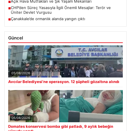
Açık Hava Mutfakları ve Şık Yaşam Mekanları
■
CHP’den Süreç Yasasıyla İlgili Önemli Mesajlar: Terör ve
■
Üniter Devlet Vurgusu
Çanakkale’de ormanlık alanda yangın çıktı
■
Güncel
05/08/2026
Avcılar Belediyesi’ne operasyon. 12 şüpheli gözaltına alındı
05/08/2026
Domates konservesi bomba gibi patladı, 9 aylık bebeğin