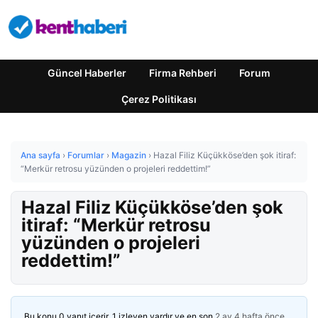
Güncel Haberler
Firma Rehberi
Forum
Çerez Politikası
Ana sayfa
›
Forumlar
›
Magazin
›
Hazal Filiz Küçükköse’den şok itiraf:
“Merkür retrosu yüzünden o projeleri reddettim!”
Hazal Filiz Küçükköse’den şok
itiraf: “Merkür retrosu
yüzünden o projeleri
reddettim!”
Bu konu 0 yanıt içerir, 1 izleyen vardır ve en son
2 ay 4 hafta önce