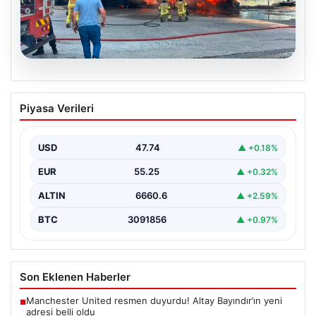
06.08.2026
Dumanlar ilçeyi kapladı: Bursa’da
Piyasa Verileri
tamirhanede yangın
USD
47.74
▲ +0.18%
EUR
55.25
▲ +0.32%
ALTIN
6660.6
▲ +2.59%
BTC
3091856
▲ +0.97%
Son Eklenen Haberler
Manchester United resmen duyurdu! Altay Bayındır’ın yeni
■
adresi belli oldu