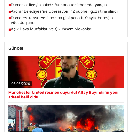
Dumanlar ilçeyi kapladı: Bursa’da tamirhanede yangın
■
Avcılar Belediyesi’ne operasyon. 12 şüpheli gözaltına alındı
■
Domates konservesi bomba gibi patladı, 9 aylık bebeğin
■
vücudu yandı
Açık Hava Mutfakları ve Şık Yaşam Mekanları
■
Güncel
07/08/2026
Manchester United resmen duyurdu! Altay Bayındır’ın yeni
adresi belli oldu