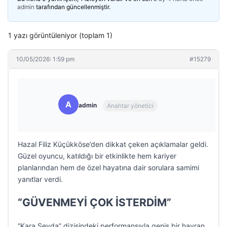
admin
tarafından güncellenmiştir.
1 yazı görüntüleniyor (toplam 1)
10/05/2026: 1:59 pm
#15279
A
admin
Anahtar yönetici
Hazal Filiz Küçükköse’den dikkat çeken açıklamalar geldi.
Güzel oyuncu, katıldığı bir etkinlikte hem kariyer
planlarından hem de özel hayatına dair sorulara samimi
yanıtlar verdi.
“GÜVENMEYİ ÇOK İSTERDİM”
“Kara Sevda” dizisindeki performansıyla geniş bir hayran