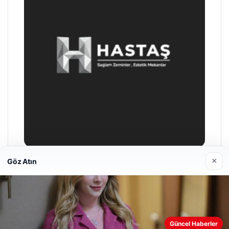
×
Göz Atın
Prenses Night Club
29/04/2026
Web sitemizi nasıl kullandığınızı daha iyi anlayabilmek,
Güncel Haberler