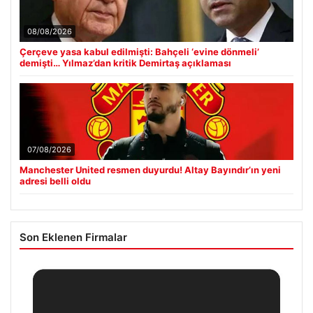
08/08/2026
Çerçeve yasa kabul edilmişti: Bahçeli ‘evine dönmeli’
demişti… Yılmaz’dan kritik Demirtaş açıklaması
07/08/2026
Manchester United resmen duyurdu! Altay Bayındır’ın yeni
adresi belli oldu
Son Eklenen Firmalar