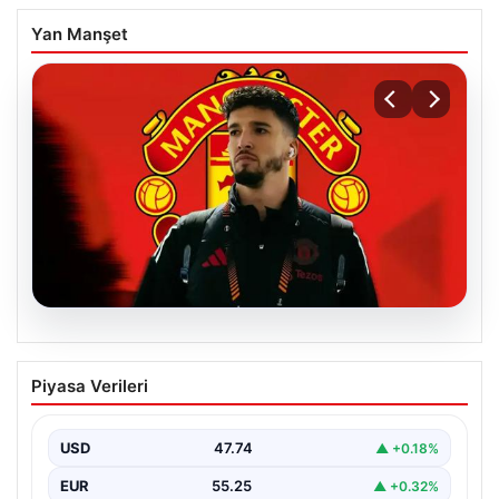
Yan Manşet
07.08.2026
Manchester United resmen duyurdu!
Piyasa Verileri
Altay Bayındır’ın yeni adresi belli oldu
USD
47.74
▲ +0.18%
EUR
55.25
▲ +0.32%