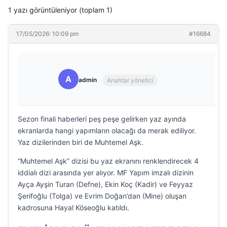
1 yazı görüntüleniyor (toplam 1)
17/05/2026: 10:09 pm
#16684
A
admin
Anahtar yönetici
Sezon finali haberleri peş peşe gelirken yaz ayında
ekranlarda hangi yapımların olacağı da merak ediliyor.
Yaz dizilerinden biri de Muhtemel Aşk.
“Muhtemel Aşk” dizisi bu yaz ekranını renklendirecek 4
iddialı dizi arasında yer alıyor. MF Yapım imzalı dizinin
Ayça Ayşin Turan (Defne), Ekin Koç (Kadir) ve Feyyaz
Şerifoğlu (Tolga) ve Evrim Doğan’dan (Mine) oluşan
kadrosuna Hayal Köseoğlu katıldı.