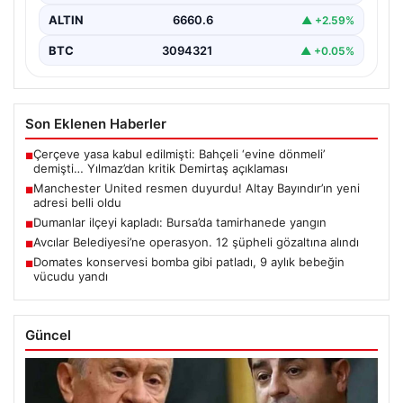
ALTIN
6660.6
▲ +2.59%
BTC
3094321
▲ +0.05%
Son Eklenen Haberler
Çerçeve yasa kabul edilmişti: Bahçeli ‘evine dönmeli’
■
demişti… Yılmaz’dan kritik Demirtaş açıklaması
Manchester United resmen duyurdu! Altay Bayındır’ın yeni
■
adresi belli oldu
Dumanlar ilçeyi kapladı: Bursa’da tamirhanede yangın
■
Avcılar Belediyesi’ne operasyon. 12 şüpheli gözaltına alındı
■
Domates konservesi bomba gibi patladı, 9 aylık bebeğin
■
vücudu yandı
Güncel