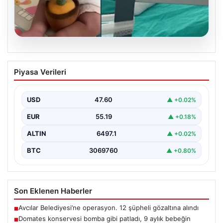
05.08.2026
Domates konservesi bomba gibi patladı,
Piyasa Verileri
9 aylık bebeğin vücudu yandı
{ "title": "Mersin'de Domates Konservesi Patlaması: 9
Aylık Bebek Yanıklarla Mücadele Etti", "content":
USD
47.60
▲ +0.02%
"Mersin'in…
EUR
55.19
▲ +0.18%
ALTIN
6497.1
▲ +0.02%
BTC
3069760
▲ +0.80%
Son Eklenen Haberler
Avcılar Belediyesi’ne operasyon. 12 şüpheli gözaltına alındı
■
Domates konservesi bomba gibi patladı, 9 aylık bebeğin
■