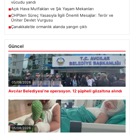
vücudu yandı
Açık Hava Mutfakları ve Şık Yaşam Mekanları
■
CHP’den Süreç Yasasıyla İlgili Önemli Mesajlar: Terör ve
■
Üniter Devlet Vurgusu
Çanakkale’de ormanlık alanda yangın çıktı
■
Güncel
05/08/2026
Avcılar Belediyesi’ne operasyon. 12 şüpheli gözaltına alındı
05/08/2026