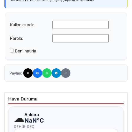
Kullanıcı adı:
Parola:
Beni hatırla
Paylaş:
Hava Durumu
☁
Ankara
NaN°C
ŞEHIR SEÇ