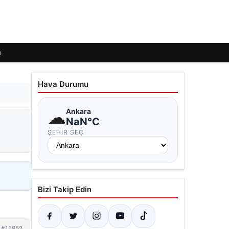
ı
Hava Durumu
☁
Ankara
NaN°C
ŞEHIR SEÇ
Bizi Takip Edin
#15952