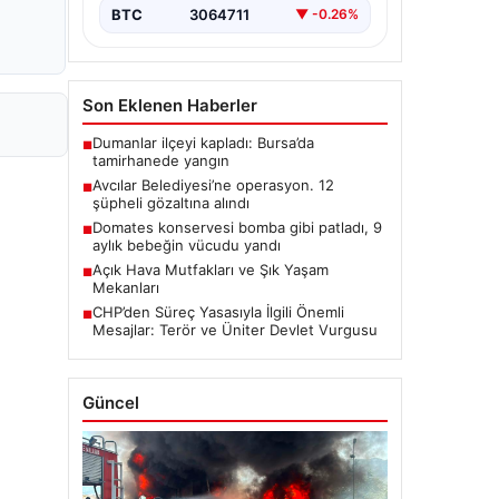
BTC
3064711
▼ -0.26%
Son Eklenen Haberler
Dumanlar ilçeyi kapladı: Bursa’da
■
tamirhanede yangın
Avcılar Belediyesi’ne operasyon. 12
■
şüpheli gözaltına alındı
Domates konservesi bomba gibi patladı, 9
■
aylık bebeğin vücudu yandı
Açık Hava Mutfakları ve Şık Yaşam
■
Mekanları
CHP’den Süreç Yasasıyla İlgili Önemli
■
Mesajlar: Terör ve Üniter Devlet Vurgusu
Güncel