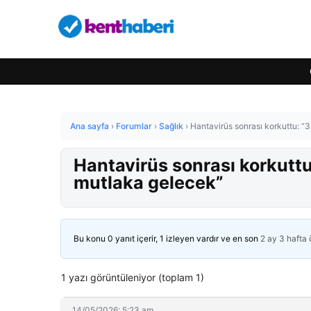
Ana sayfa
›
Forumlar
›
Sağlık
›
Hantavirüs sonrası korkuttu: “
Hantavirüs sonrası korkuttu
mutlaka gelecek”
Bu konu 0 yanıt içerir, 1 izleyen vardır ve en son
2 ay 3 hafta
1 yazı görüntüleniyor (toplam 1)
14/05/2026: 5:23 am