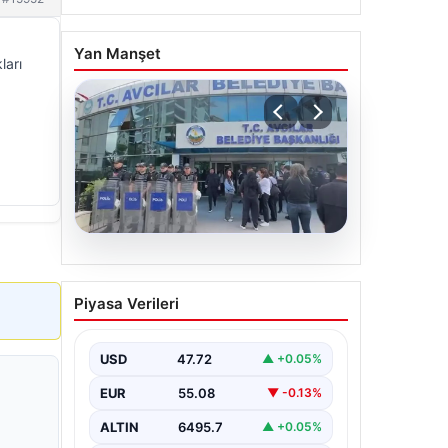
Yan Manşet
ları
05.08.2026
Avcılar Belediyesi’ne
Piyasa Verileri
operasyon. 12 şüpheli
gözaltına alındı
USD
47.72
▲ +0.05%
EUR
55.08
▼ -0.13%
ALTIN
6495.7
▲ +0.05%