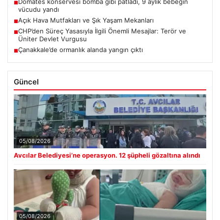
Domates konservesi bomba gibi patladı, 9 aylık bebeğin
■
vücudu yandı
Açık Hava Mutfakları ve Şık Yaşam Mekanları
■
CHP’den Süreç Yasasıyla İlgili Önemli Mesajlar: Terör ve
■
Üniter Devlet Vurgusu
Çanakkale’de ormanlık alanda yangın çıktı
■
Güncel
05/08/2026
Avcılar Belediyesi’ne operasyon. 12 şüpheli gözaltına alındı
05/08/2026