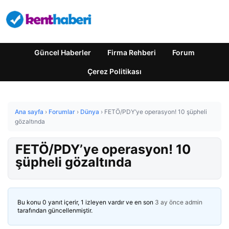
Güncel Haberler
Firma Rehberi
Forum
Çerez Politikası
Ana sayfa
›
Forumlar
›
Dünya
›
FETÖ/PDY’ye operasyon! 10 şüpheli
gözaltında
FETÖ/PDY’ye operasyon! 10
şüpheli gözaltında
Bu konu 0 yanıt içerir, 1 izleyen vardır ve en son
3 ay önce
admin
tarafından güncellenmiştir.