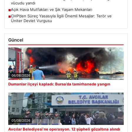
vücudu yandı
Açık Hava Mutfakları ve Şık Yaşam Mekanları
■
CHP’den Süreç Yasasıyla İlgili Önemli Mesajlar: Terör ve
■
Üniter Devlet Vurgusu
Güncel
06/08/2026
Dumanlar ilçeyi kapladı: Bursa’da tamirhanede yangın
05/08/2026
Avcılar Belediyesi’ne operasyon. 12 şüpheli gözaltına alındı