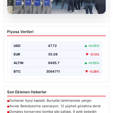
05.08.2026
Avcılar Belediyesi’ne operasyon. 12
Piyasa Verileri
şüpheli gözaltına alındı
USD
47.72
▲ +0.05%
EUR
55.08
▼ -0.13%
ALTIN
6495.7
▲ +0.05%
BTC
3064711
▼ -0.26%
Son Eklenen Haberler
Dumanlar ilçeyi kapladı: Bursa’da tamirhanede yangın
■
Avcılar Belediyesi’ne operasyon. 12 şüpheli gözaltına alındı
■
Domates konservesi bomba gibi patladı, 9 aylık bebeğin
■