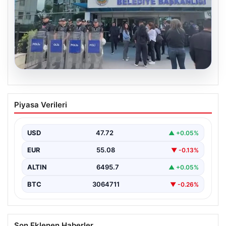
05.08.2026
Avcılar Belediyesi’ne operasyon. 12
Piyasa Verileri
şüpheli gözaltına alındı
USD
47.72
▲ +0.05%
EUR
55.08
▼ -0.13%
ALTIN
6495.7
▲ +0.05%
BTC
3064711
▼ -0.26%
Son Eklenen Haberler