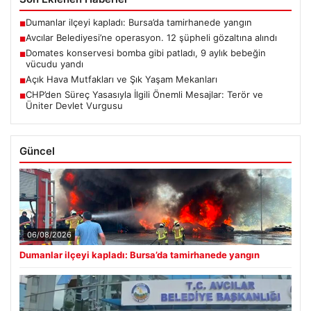
Dumanlar ilçeyi kapladı: Bursa’da tamirhanede yangın
■
Avcılar Belediyesi’ne operasyon. 12 şüpheli gözaltına alındı
■
Domates konservesi bomba gibi patladı, 9 aylık bebeğin
■
vücudu yandı
Açık Hava Mutfakları ve Şık Yaşam Mekanları
■
CHP’den Süreç Yasasıyla İlgili Önemli Mesajlar: Terör ve
■
Üniter Devlet Vurgusu
Güncel
06/08/2026
Dumanlar ilçeyi kapladı: Bursa’da tamirhanede yangın