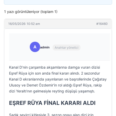
1 yazı görüntüleniyor (toplam 1)
16/05/2026: 10:52 am
#16460
A
admin
Anahtar yönetici
Kanal D’nin çarşamba akşamlarına damga vuran dizisi
Eşref Rüya için son anda final kararı alındı. 2 sezondur
Kanal D ekranlarında yayınlanan ve başrollerinde Çağatay
Ulusoy ve Demet Özdemir’in rol aldığı Eşref Rüya, rakip
dizi Yeraltı’nın gelmesiyle reyting düşüşü yaşamıştı.
EŞREF RÜYA FİNAL KARARI ALDI
Sadık seyirci kitlesiyle 3. sezon onayı alan dizi için