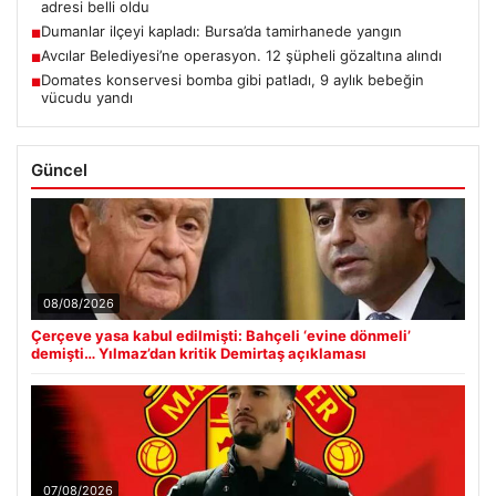
adresi belli oldu
Dumanlar ilçeyi kapladı: Bursa’da tamirhanede yangın
■
Avcılar Belediyesi’ne operasyon. 12 şüpheli gözaltına alındı
■
Domates konservesi bomba gibi patladı, 9 aylık bebeğin
■
vücudu yandı
Güncel
08/08/2026
Çerçeve yasa kabul edilmişti: Bahçeli ‘evine dönmeli’
demişti… Yılmaz’dan kritik Demirtaş açıklaması
07/08/2026