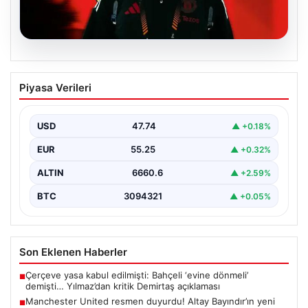
07.08.2026
Manchester United resmen duyurdu!
Piyasa Verileri
Altay Bayındır’ın yeni adresi belli oldu
USD
47.74
▲ +0.18%
EUR
55.25
▲ +0.32%
ALTIN
6660.6
▲ +2.59%
BTC
3094321
▲ +0.05%
Son Eklenen Haberler
Çerçeve yasa kabul edilmişti: Bahçeli ‘evine dönmeli’
■
demişti… Yılmaz’dan kritik Demirtaş açıklaması
Manchester United resmen duyurdu! Altay Bayındır’ın yeni
■