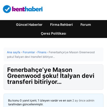
Güncel Haberler
Firma Rehberi
Forum
Çerez Politikası
Ana sayfa
›
Forumlar
›
Finans
›
Fenerbahçe’ye Mason Greenwood
şoku! İtalyan devi transferi bitiriyor…
Fenerbahçe’ye Mason
Greenwood şoku! İtalyan devi
transferi bitiriyor…
Bu konu 0 yanıt içerir, 1 izleyen vardır ve en son
2 ay önce
admin
tarafından güncellenmiştir.