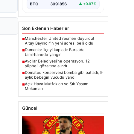
BTC
3091856
▲ +0.97%
Son Eklenen Haberler
Manchester United resmen duyurdu!
■
Altay Bayındır’ın yeni adresi belli oldu
Dumanlar ilçeyi kapladı: Bursa’da
■
tamirhanede yangın
Avcılar Belediyesi’ne operasyon. 12
■
şüpheli gözaltına alındı
Domates konservesi bomba gibi patladı, 9
■
aylık bebeğin vücudu yandı
Açık Hava Mutfakları ve Şık Yaşam
■
Mekanları
Güncel