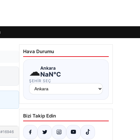
ı
Hava Durumu
☁
Ankara
NaN°C
ŞEHIR SEÇ
Bizi Takip Edin
#16946