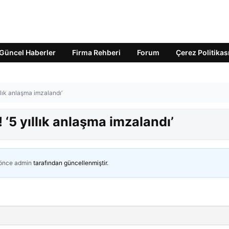
Güncel Haberler
Firma Rehberi
Forum
Çerez Politikas
llık anlaşma imzalandı’
 ‘5 yıllık anlaşma imzalandı’
 önce
admin
tarafından güncellenmiştir.