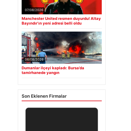
07/08/2026
Manchester United resmen duyurdu! Altay
Bayındır’ın yeni adresi belli oldu
06/08/2026
Dumanlar ilçeyi kapladı: Bursa’da
tamirhanede yangın
Son Eklenen Firmalar