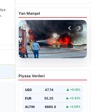
diya
Yan Manşet
ı.
06.08.2026
Dumanlar ilçeyi kapladı:
Piyasa Verileri
Bursa’da tamirhanede
yangın
USD
47.74
▲ +0.18%
EUR
55.25
▲ +0.32%
ALTIN
6660.6
▲ +2.59%