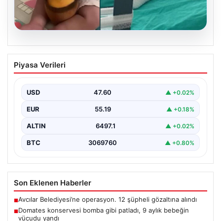
05.08.2026
Domates konservesi bomba gibi patladı,
Piyasa Verileri
9 aylık bebeğin vücudu yandı
{ "title": "Mersin'de Domates Konservesi Patlaması: 9
Aylık Bebek Yanıklarla Mücadele Etti", "content":
USD
47.60
▲ +0.02%
"Mersin'in…
EUR
55.19
▲ +0.18%
ALTIN
6497.1
▲ +0.02%
BTC
3069760
▲ +0.80%
Son Eklenen Haberler
Avcılar Belediyesi’ne operasyon. 12 şüpheli gözaltına alındı
■
Domates konservesi bomba gibi patladı, 9 aylık bebeğin
■
vücudu yandı