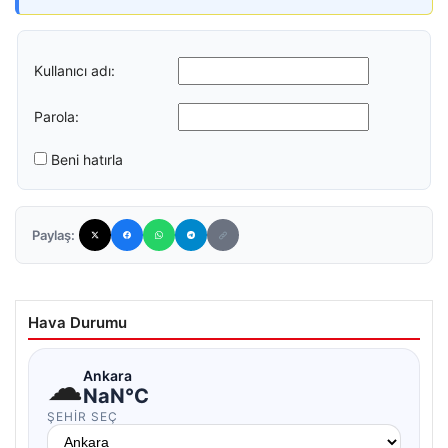
Kullanıcı adı:
Parola:
Beni hatırla
Paylaş:
Hava Durumu
☁
Ankara
NaN°C
ŞEHIR SEÇ