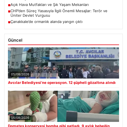
Açık Hava Mutfakları ve Şık Yaşam Mekanları
■
CHP’den Süreç Yasasıyla İlgili Önemli Mesajlar: Terör ve
■
Üniter Devlet Vurgusu
Çanakkale’de ormanlık alanda yangın çıktı
■
Güncel
05/08/2026
Avcılar Belediyesi’ne operasyon. 12 şüpheli gözaltına alındı
05/08/2026
Domates konservesi bomba gibi patladı, 9 aylık bebeğin