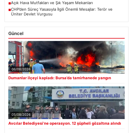
Açık Hava Mutfakları ve Şık Yaşam Mekanları
■
CHP’den Süreç Yasasıyla İlgili Önemli Mesajlar: Terör ve
■
Üniter Devlet Vurgusu
Güncel
06/08/2026
Dumanlar ilçeyi kapladı: Bursa’da tamirhanede yangın
05/08/2026
Avcılar Belediyesi’ne operasyon. 12 şüpheli gözaltına alındı