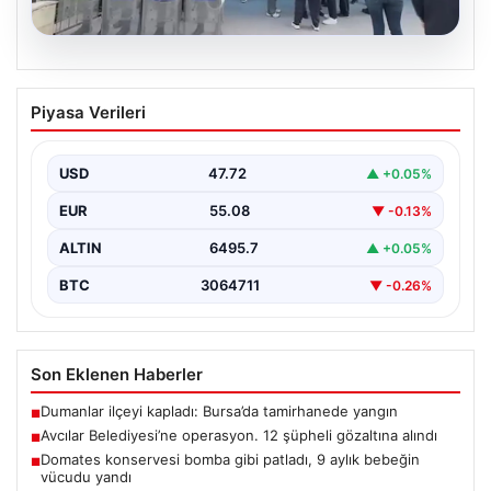
05.08.2026
Avcılar Belediyesi’ne operasyon. 12
Piyasa Verileri
şüpheli gözaltına alındı
USD
47.72
▲ +0.05%
EUR
55.08
▼ -0.13%
ALTIN
6495.7
▲ +0.05%
BTC
3064711
▼ -0.26%
Son Eklenen Haberler
Dumanlar ilçeyi kapladı: Bursa’da tamirhanede yangın
■
Avcılar Belediyesi’ne operasyon. 12 şüpheli gözaltına alındı
■
Domates konservesi bomba gibi patladı, 9 aylık bebeğin
■
vücudu yandı