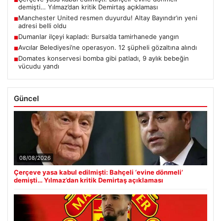
■
demişti… Yılmaz’dan kritik Demirtaş açıklaması
Manchester United resmen duyurdu! Altay Bayındır’ın yeni
■
adresi belli oldu
Dumanlar ilçeyi kapladı: Bursa’da tamirhanede yangın
■
Avcılar Belediyesi’ne operasyon. 12 şüpheli gözaltına alındı
■
Domates konservesi bomba gibi patladı, 9 aylık bebeğin
■
vücudu yandı
Güncel
08/08/2026
Çerçeve yasa kabul edilmişti: Bahçeli ‘evine dönmeli’
demişti… Yılmaz’dan kritik Demirtaş açıklaması