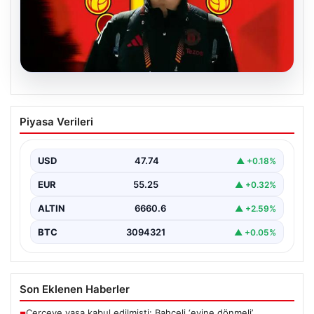
07.08.2026
Manchester United resmen duyurdu!
Piyasa Verileri
Altay Bayındır’ın yeni adresi belli oldu
USD
47.74
▲ +0.18%
EUR
55.25
▲ +0.32%
ALTIN
6660.6
▲ +2.59%
BTC
3094321
▲ +0.05%
Son Eklenen Haberler
Çerçeve yasa kabul edilmişti: Bahçeli ‘evine dönmeli’