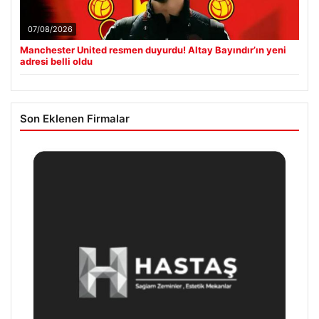
07/08/2026
Manchester United resmen duyurdu! Altay Bayındır’ın yeni
adresi belli oldu
Son Eklenen Firmalar