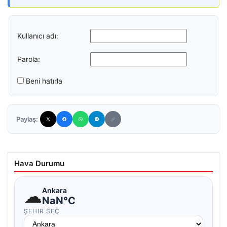
Kullanıcı adı:
Parola:
Beni hatırla
Paylaş:
Hava Durumu
☁
Ankara
NaN°C
ŞEHIR SEÇ