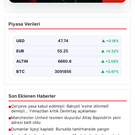
07.08.2026
Manchester United resmen duyurdu!
Piyasa Verileri
Altay Bayındır’ın yeni adresi belli oldu
USD
47.74
▲ +0.18%
EUR
55.25
▲ +0.32%
ALTIN
6660.6
▲ +2.59%
BTC
3091856
▲ +0.97%
Son Eklenen Haberler
Çerçeve yasa kabul edilmişti: Bahçeli ‘evine dönmeli’
■
demişti… Yılmaz’dan kritik Demirtaş açıklaması
Manchester United resmen duyurdu! Altay Bayındır’ın yeni
■
adresi belli oldu
Dumanlar ilçeyi kapladı: Bursa’da tamirhanede yangın
■