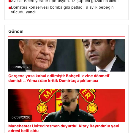
Avcılar Belediyesi’ne operasyon. 12 şüpheli gözaltına alındı
■
Domates konservesi bomba gibi patladı, 9 aylık bebeğin
■
vücudu yandı
Güncel
08/08/2026
Çerçeve yasa kabul edilmişti: Bahçeli ‘evine dönmeli’
demişti… Yılmaz’dan kritik Demirtaş açıklaması
07/08/2026
Manchester United resmen duyurdu! Altay Bayındır’ın yeni
adresi belli oldu