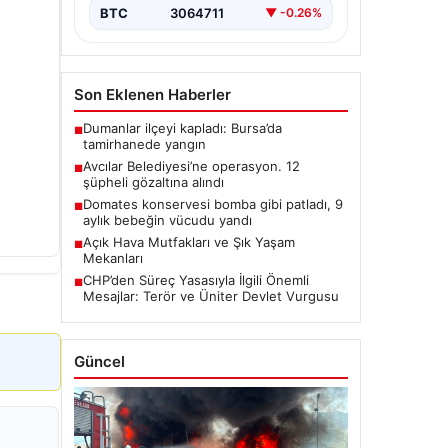
BTC
3064711
▼ -0.26%
Son Eklenen Haberler
Dumanlar ilçeyi kapladı: Bursa’da
■
tamirhanede yangın
Avcılar Belediyesi’ne operasyon. 12
■
şüpheli gözaltına alındı
Domates konservesi bomba gibi patladı, 9
■
aylık bebeğin vücudu yandı
Açık Hava Mutfakları ve Şık Yaşam
■
Mekanları
CHP’den Süreç Yasasıyla İlgili Önemli
■
Mesajlar: Terör ve Üniter Devlet Vurgusu
Güncel