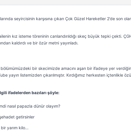
arında seyircisinin karşısına çıkan Çok Güzel Hareketler 2’de son ola
 ailenin kız isteme töreninin canlandırıldığı skeç büyük tepki çekti. ÇG
ndan kaldırdı ve bir özür metni yayınladı.
 bölümümüzdeki bir skecimizde amacını aşan bir ifadeye yer verdiğim
Tube yayın listemizden çıkarılmıştır. Kırdığımız herkesten içtenlikle özü
lgili ifadelerden bazıları şöyle:
mdi nasıl papazla dünür olayım?
 şehadet getirsinler
 bir yarım kilo…