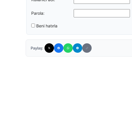
Parola:
Beni hatırla
Paylaş: