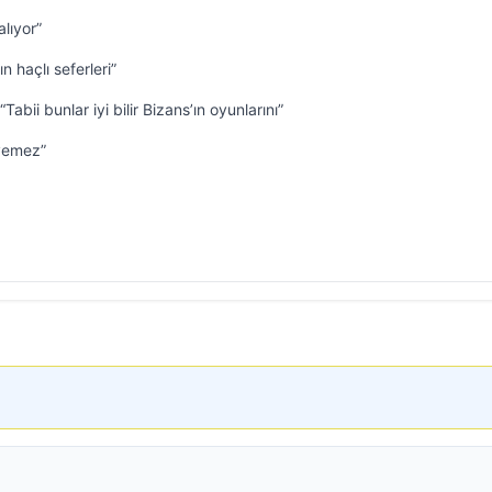
alıyor”
n haçlı seferleri”
Tabii bunlar iyi bilir Bizans’ın oyunlarını”
 yemez”