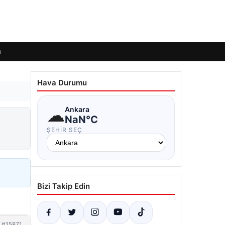
ı
Hava Durumu
☁
Ankara
NaN°C
ŞEHIR SEÇ
Bizi Takip Edin
#15871