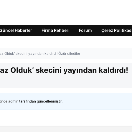
Güncel Haberler
Firma Rehberi
Forum
Çerez Politikas
z Olduk’ skecini yayından kaldırdı! Özür dilediler
az Olduk’ skecini yayından kaldırdı!
 önce
admin
tarafından güncellenmiştir.