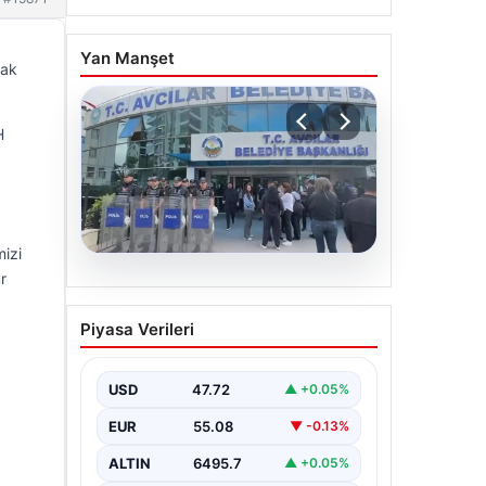
Yan Manşet
rak
H
izi
r
05.08.2026
Avcılar Belediyesi’ne
Piyasa Verileri
operasyon. 12 şüpheli
gözaltına alındı
USD
47.72
▲ +0.05%
EUR
55.08
▼ -0.13%
ALTIN
6495.7
▲ +0.05%