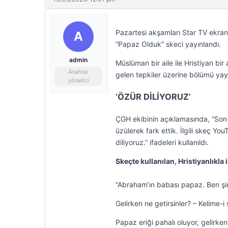
Pazartesi akşamları Star TV ekranl
A
“Papaz Olduk” skeci yayınlandı.
admin
Müslüman bir aile ile Hristiyan bir
Anahtar
gelen tepkiler üzerine bölümü yayı
yönetici
‘ÖZÜR DİLİYORUZ’
ÇGH ekibinin açıklamasında, “Son
üzülerek fark ettik. İlgili skeç You
diliyoruz.” ifadeleri kullanıldı.
Skeçte kullanılan, Hristiyanlıkla i
“Abraham’ın babası papaz. Ben şi
Gelirken ne getirsinler? – Kelime-i
Papaz eriği pahalı oluyor, gelirken