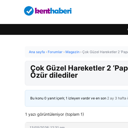
Ana sayfa
›
Forumlar
›
Magazin
›
Çok Güzel Hareketler 2 ‘Papa
Çok Güzel Hareketler 2 ‘Pap
Özür dilediler
Bu konu 0 yanıt içerir, 1 izleyen vardır ve en son
2 ay 3 hafta
1 yazı görüntüleniyor (toplam 1)
13/05/2026: 12:31 pm