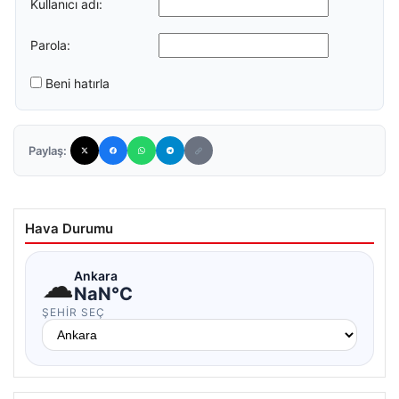
Kullanıcı adı:
Parola:
Beni hatırla
Paylaş:
Hava Durumu
☁
Ankara
NaN°C
ŞEHIR SEÇ