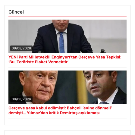
Güncel
09/08/2026
YENİ Parti Milletvekili Enginyurt’tan Çerçeve Yasa Tepkisi:
‘Bu, Teröriste Plaket Vermektir’
08/08/2026
Çerçeve yasa kabul edilmişti: Bahçeli ‘evine dönmeli’
demişti… Yılmaz’dan kritik Demirtaş açıklaması