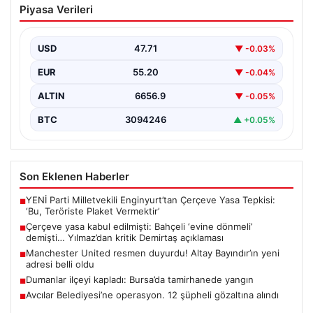
Piyasa Verileri
‘evine dönmeli’ demişti… Yılmaz’dan
kritik Demirtaş açıklaması
USD
47.71
▼ -0.03%
{ "title": "Çerçeve Yasa Tartışmaları ve Yılmaz’dan Kritik
Demirtaş Açıklaması", "content": "Türkiye Büyük Millet…
EUR
55.20
▼ -0.04%
ALTIN
6656.9
▼ -0.05%
BTC
3094246
▲ +0.05%
Son Eklenen Haberler
YENİ Parti Milletvekili Enginyurt’tan Çerçeve Yasa Tepkisi:
■
‘Bu, Teröriste Plaket Vermektir’
Çerçeve yasa kabul edilmişti: Bahçeli ‘evine dönmeli’
■
demişti… Yılmaz’dan kritik Demirtaş açıklaması
Manchester United resmen duyurdu! Altay Bayındır’ın yeni
■
adresi belli oldu
Dumanlar ilçeyi kapladı: Bursa’da tamirhanede yangın
■
Avcılar Belediyesi’ne operasyon. 12 şüpheli gözaltına alındı
■