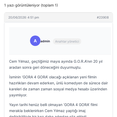
1 yazı görüntüleniyor (toplam 1)
20/06/2026: 4:51 pm
#23908
A
admin
Anahtar yönetici
Cem Yılmaz, geçtiğimiz mayıs ayında G.O.R.A’nın 20 yıl
aradan sonra geri döneceğini duyurmuştu.
İsminin ‘GORA 4 GORA’ olacağı açıklanan yeni filmin
hazırlıkları devam ederken, ünlü komedyen de sürece dair
kareleri de zaman zaman sosyal medya hesabı üzerinden
yayımlıyor.
Yayın tarihi henüz belli olmayan ‘GORA 4 GORA’ filmi
merakla beklenirken Cem Yılmaz yaptığı imaj
değişikliğiyle bir kez daha adından söz ettirdi.