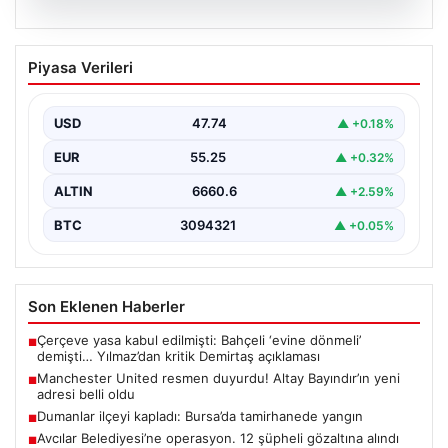
07.08.2026
Manchester United resmen duyurdu!
Piyasa Verileri
Altay Bayındır’ın yeni adresi belli oldu
USD
47.74
▲ +0.18%
EUR
55.25
▲ +0.32%
ALTIN
6660.6
▲ +2.59%
BTC
3094321
▲ +0.05%
Son Eklenen Haberler
Çerçeve yasa kabul edilmişti: Bahçeli ‘evine dönmeli’
■
demişti… Yılmaz’dan kritik Demirtaş açıklaması
Manchester United resmen duyurdu! Altay Bayındır’ın yeni
■
adresi belli oldu
Dumanlar ilçeyi kapladı: Bursa’da tamirhanede yangın
■
Avcılar Belediyesi’ne operasyon. 12 şüpheli gözaltına alındı
■