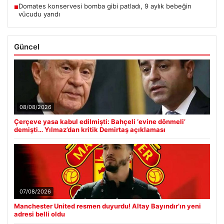
Domates konservesi bomba gibi patladı, 9 aylık bebeğin
■
vücudu yandı
Güncel
08/08/2026
Çerçeve yasa kabul edilmişti: Bahçeli ‘evine dönmeli’
demişti… Yılmaz’dan kritik Demirtaş açıklaması
07/08/2026
Manchester United resmen duyurdu! Altay Bayındır’ın yeni
adresi belli oldu