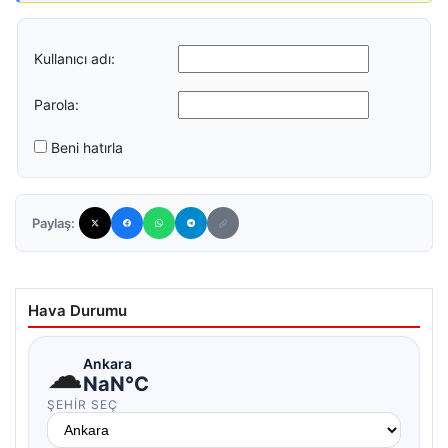
Kullanıcı adı:
Parola:
Beni hatırla
Paylaş:
Hava Durumu
☁
Ankara
NaN°C
ŞEHIR SEÇ