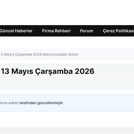
Güncel Haberler
Firma Rehberi
Forum
Çerez Politikas
 13 Mayıs Çarşamba 2026 televizyondaki diziler
r? 13 Mayıs Çarşamba 2026
 önce
admin
tarafından güncellenmiştir.