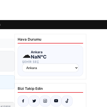
ı
Hava Durumu
☁
Ankara
NaN°C
ŞEHIR SEÇ
Bizi Takip Edin
#15856