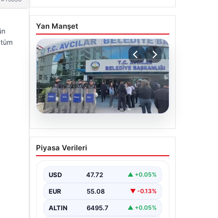
Yan Manşet
ün
e tüm
05.08.2026
Avcılar Belediyesi’ne
Piyasa Verileri
operasyon. 12 şüpheli
gözaltına alındı
USD
47.72
▲ +0.05%
EUR
55.08
▼ -0.13%
ALTIN
6495.7
▲ +0.05%