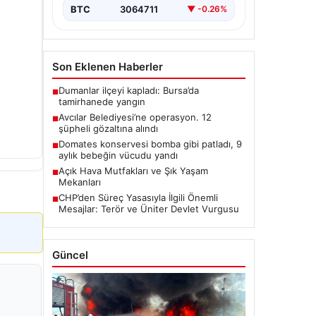
BTC
3064711
▼ -0.26%
Son Eklenen Haberler
Dumanlar ilçeyi kapladı: Bursa’da
■
tamirhanede yangın
Avcılar Belediyesi’ne operasyon. 12
■
şüpheli gözaltına alındı
Domates konservesi bomba gibi patladı, 9
■
aylık bebeğin vücudu yandı
Açık Hava Mutfakları ve Şık Yaşam
■
Mekanları
CHP’den Süreç Yasasıyla İlgili Önemli
■
Mesajlar: Terör ve Üniter Devlet Vurgusu
Güncel