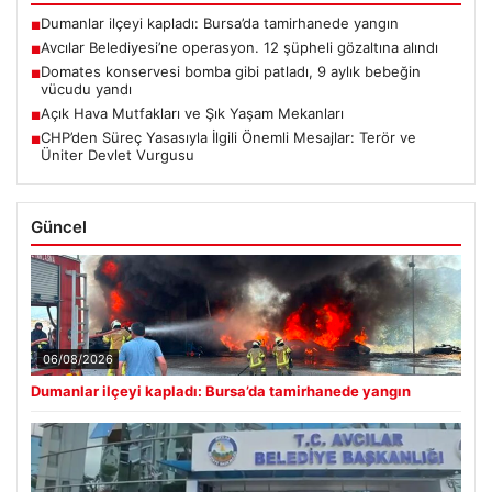
Dumanlar ilçeyi kapladı: Bursa’da tamirhanede yangın
■
Avcılar Belediyesi’ne operasyon. 12 şüpheli gözaltına alındı
■
Domates konservesi bomba gibi patladı, 9 aylık bebeğin
■
vücudu yandı
Açık Hava Mutfakları ve Şık Yaşam Mekanları
■
CHP’den Süreç Yasasıyla İlgili Önemli Mesajlar: Terör ve
■
Üniter Devlet Vurgusu
Güncel
06/08/2026
Dumanlar ilçeyi kapladı: Bursa’da tamirhanede yangın