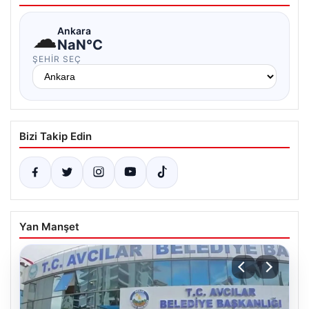
☁
Ankara
NaN°C
ŞEHIR SEÇ
Bizi Takip Edin
Yan Manşet