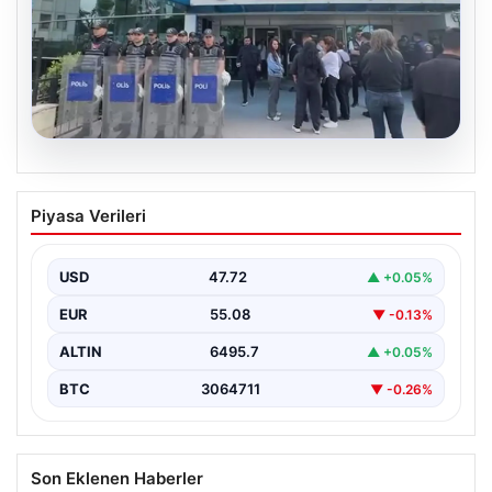
05.08.2026
Avcılar Belediyesi’ne operasyon. 12
Piyasa Verileri
şüpheli gözaltına alındı
USD
47.72
▲ +0.05%
EUR
55.08
▼ -0.13%
ALTIN
6495.7
▲ +0.05%
BTC
3064711
▼ -0.26%
Son Eklenen Haberler