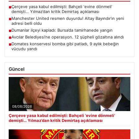
Çerçeve yasa kabul edilmişti: Bahçeli ‘evine dönmeli’
■
demişti… Yılmaz’dan kritik Demirtaş açıklaması
Manchester United resmen duyurdu! Altay Bayındır’ın yeni
■
adresi belli oldu
Dumanlar ilçeyi kapladı: Bursa’da tamirhanede yangın
■
Avcılar Belediyesi’ne operasyon. 12 şüpheli gözaltına alındı
■
Domates konservesi bomba gibi patladı, 9 aylık bebeğin
■
vücudu yandı
Güncel
08/08/2026
Çerçeve yasa kabul edilmişti: Bahçeli ‘evine dönmeli’
demişti… Yılmaz’dan kritik Demirtaş açıklaması