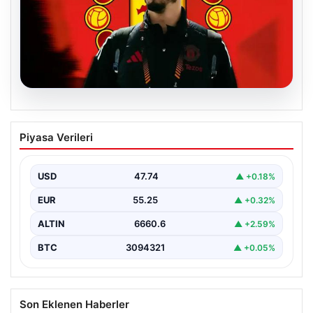
07.08.2026
Manchester United resmen duyurdu!
Piyasa Verileri
Altay Bayındır’ın yeni adresi belli oldu
USD
47.74
▲ +0.18%
EUR
55.25
▲ +0.32%
ALTIN
6660.6
▲ +2.59%
BTC
3094321
▲ +0.05%
Son Eklenen Haberler