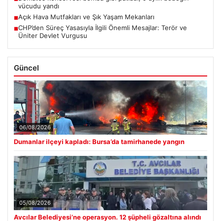
vücudu yandı
Açık Hava Mutfakları ve Şık Yaşam Mekanları
■
CHP’den Süreç Yasasıyla İlgili Önemli Mesajlar: Terör ve
■
Üniter Devlet Vurgusu
Güncel
06/08/2026
Dumanlar ilçeyi kapladı: Bursa’da tamirhanede yangın
05/08/2026
Avcılar Belediyesi’ne operasyon. 12 şüpheli gözaltına alındı