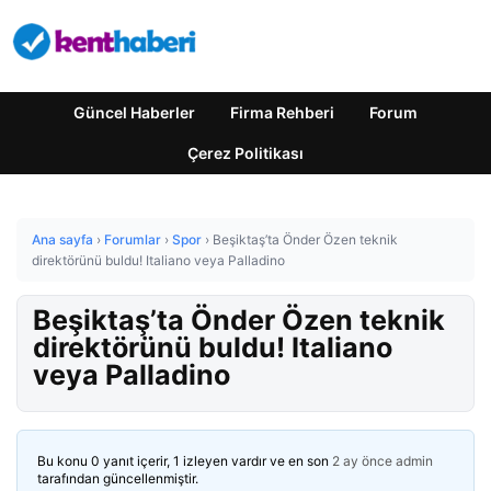
Güncel Haberler
Firma Rehberi
Forum
Çerez Politikası
Ana sayfa
›
Forumlar
›
Spor
›
Beşiktaş’ta Önder Özen teknik
direktörünü buldu! Italiano veya Palladino
Beşiktaş’ta Önder Özen teknik
direktörünü buldu! Italiano
veya Palladino
Bu konu 0 yanıt içerir, 1 izleyen vardır ve en son
2 ay önce
admin
tarafından güncellenmiştir.