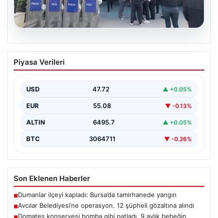
05.08.2026
Avcılar Belediyesi’ne operasyon. 12
Piyasa Verileri
şüpheli gözaltına alındı
USD
47.72
▲ +0.05%
EUR
55.08
▼ -0.13%
ALTIN
6495.7
▲ +0.05%
BTC
3064711
▼ -0.26%
Son Eklenen Haberler
Dumanlar ilçeyi kapladı: Bursa’da tamirhanede yangın
■
Avcılar Belediyesi’ne operasyon. 12 şüpheli gözaltına alındı
■
Domates konservesi bomba gibi patladı, 9 aylık bebeğin
■