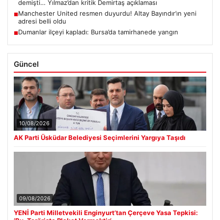
demişti… Yılmaz’dan kritik Demirtaş açıklaması
Manchester United resmen duyurdu! Altay Bayındır’ın yeni
■
adresi belli oldu
Dumanlar ilçeyi kapladı: Bursa’da tamirhanede yangın
■
Güncel
10/08/2026
AK Parti Üsküdar Belediyesi Seçimlerini Yargıya Taşıdı
09/08/2026
YENİ Parti Milletvekili Enginyurt’tan Çerçeve Yasa Tepkisi: