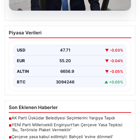
09.08.2026
YENİ Parti Milletvekili Enginyurt’tan
Piyasa Verileri
Çerçeve Yasa Tepkisi: ‘Bu, Teröriste
Plaket Vermektir’
USD
47.71
▼ -0.03%
Türkiye Büyük Millet Meclisi'nde (TBMM) Pazartesi
günü görüşülmeye başlanacak olan çerçeve yasa
EUR
55.20
▼ -0.04%
teklifi, siyasi…
ALTIN
6656.9
▼ -0.05%
BTC
3094246
▲ +0.05%
Son Eklenen Haberler
AK Parti Üsküdar Belediyesi Seçimlerini Yargıya Taşıdı
■
YENİ Parti Milletvekili Enginyurt’tan Çerçeve Yasa Tepkisi:
■
‘Bu, Teröriste Plaket Vermektir’
Çerçeve yasa kabul edilmişti: Bahçeli ‘evine dönmeli’
■