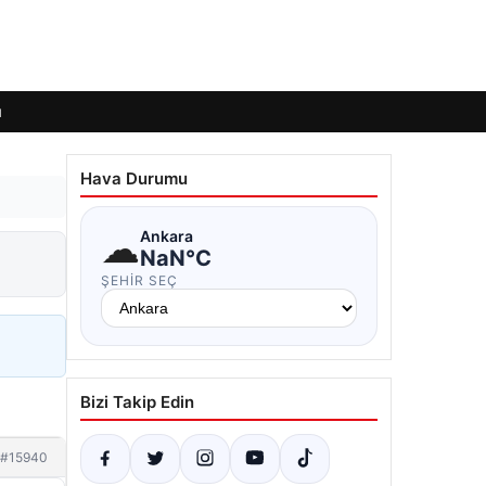
ı
Hava Durumu
☁
Ankara
NaN°C
ŞEHIR SEÇ
Bizi Takip Edin
#15940