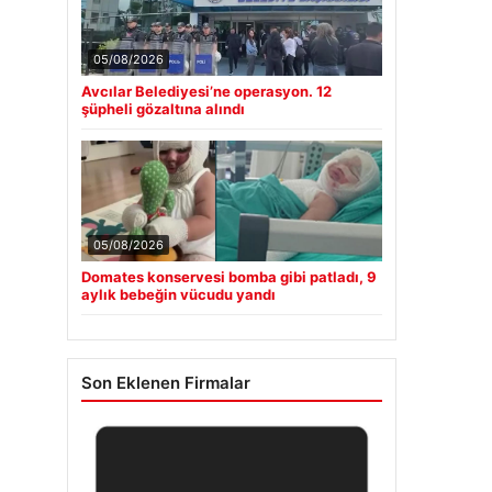
05/08/2026
Avcılar Belediyesi’ne operasyon. 12
şüpheli gözaltına alındı
05/08/2026
Domates konservesi bomba gibi patladı, 9
aylık bebeğin vücudu yandı
Son Eklenen Firmalar