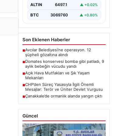
ALTIN
6497.1
▲ +0.02%
BTC
3069760
▲ +0.80%
Son Eklenen Haberler
Avcılar Belediyesi’ne operasyon. 12
■
şüpheli gözaltına alındı
Domates konservesi bomba gibi patladı, 9
■
aylık bebeğin vücudu yandı
Açık Hava Mutfakları ve Şık Yaşam
■
Mekanları
CHP’den Süreç Yasasıyla İlgili Önemli
■
Mesajlar: Terör ve Üniter Devlet Vurgusu
Çanakkale’de ormanlık alanda yangın çıktı
■
Güncel