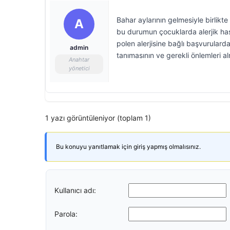
Bahar aylarının gelmesiyle birlik
A
bu durumun çocuklarda alerjik has
polen alerjisine bağlı başvurularda 
admin
tanımasının ve gerekli önlemleri a
Anahtar
yönetici
1 yazı görüntüleniyor (toplam 1)
Bu konuyu yanıtlamak için giriş yapmış olmalısınız.
Kullanıcı adı:
Parola: